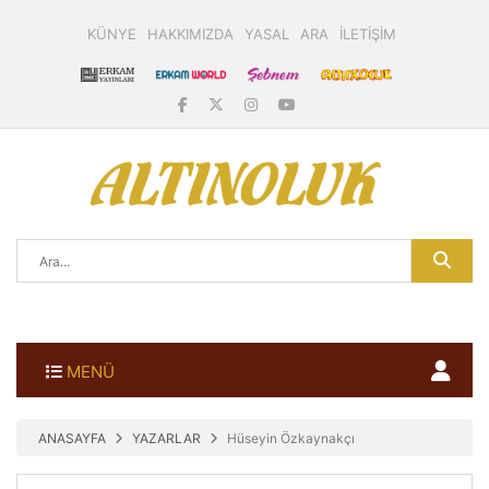
KÜNYE
HAKKIMIZDA
YASAL
ARA
İLETİŞİM
MENÜ
ANASAYFA
YAZARLAR
Hüseyin Özkaynakçı