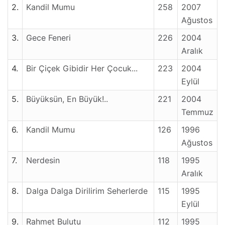
2.
Kandil Mumu
258
2007
Ağustos
3.
Gece Feneri
226
2004
Aralık
4.
Bir Çiçek Gibidir Her Çocuk...
223
2004
Eylül
5.
Büyüksün, En Büyük!..
221
2004
Temmuz
6.
Kandil Mumu
126
1996
Ağustos
7.
Nerdesin
118
1995
Aralık
8.
Dalga Dalga Dirilirim Seherlerde
115
1995
Eylül
9.
Rahmet Bulutu
112
1995