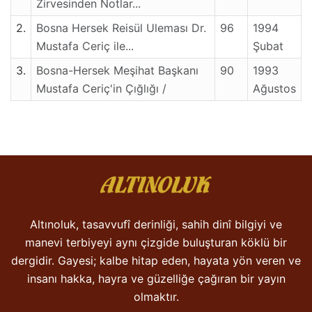
Zirvesinden Notlar...
2.
Bosna Hersek Reisül Uleması Dr.
96
1994
Mustafa Ceriç ile...
Şubat
3.
Bosna-Hersek Meşihat Başkanı
90
1993
Mustafa Ceriç'in Çığlığı /
Ağustos
Altınoluk, tasavvufî derinliği, sahih dinî bilgiyi ve
manevi terbiyeyi aynı çizgide buluşturan köklü bir
dergidir. Gayesi; kalbe hitap eden, hayata yön veren ve
insanı hakka, hayra ve güzelliğe çağıran bir yayın
olmaktır.