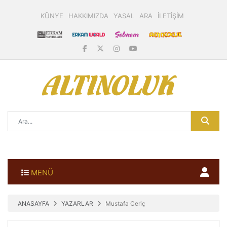
KÜNYE
HAKKIMIZDA
YASAL
ARA
İLETİŞİM
MENÜ
ANASAYFA
YAZARLAR
Mustafa Ceriç