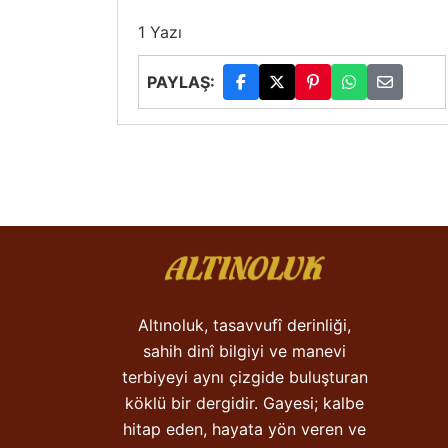
1 Yazı
PAYLAŞ:
Altınoluk, tasavvufî derinliği,
sahih dinî bilgiyi ve manevi
terbiyeyi aynı çizgide buluşturan
köklü bir dergidir. Gayesi; kalbe
hitap eden, hayata yön veren ve