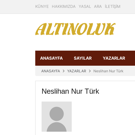
KÜNYE
HAKKIMIZDA
YASAL
ARA
İLETİŞİM
ANASAYFA
SAYILAR
YAZARLAR
ANASAYFA
YAZARLAR
Neslihan Nur Türk
Neslihan Nur Türk