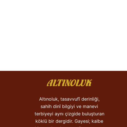
Altınoluk, tasavvufî derinliği,
sahih dinî bilgiyi ve manevi
terbiyeyi aynı çizgide buluşturan
köklü bir dergidir. Gayesi; kalbe