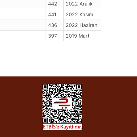
442
2022 Aralık
441
2022 Kasım
436
2022 Haziran
397
2019 Mart