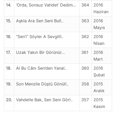
14.
‘Orda, Sonsuz Vahdet’ Dedim...
364
2016
Haziran
15.
Aşkla Ara Sen Seni Bul!..
363
2016
Mayıs
16.
“Sen’i” Söyler A Sevgili!..
362
2016
Nisan
17.
Uzak Yakın Bir Görünür…
361
2016
Mart
18.
Al Bu Cânı Sen’den Yana!..
360
2016
Şubat
19.
Son Menzile Düştü Gönül!..
358
2015
Aralık
20.
Vahdetle Bak, Sen Seni Gör!..
357
2015
Kasım