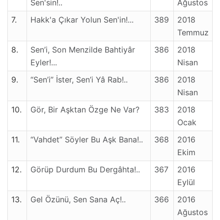
Sen'sin!..
Ağustos
7.
Hakk'a Çıkar Yolun Sen'in!...
389
2018
Temmuz
8.
Sen’i, Son Menzilde Bahtiyâr
386
2018
Eyler!...
Nisan
9.
“Sen’i” İster, Sen’i Yâ Rab!..
386
2018
Nisan
10.
Gör, Bir Aşktan Özge Ne Var?
383
2018
Ocak
11.
“Vahdet” Söyler Bu Aşk Bana!..
368
2016
Ekim
12.
Görüp Durdum Bu Dergâhta!..
367
2016
Eylül
13.
Gel Özünü, Sen Sana Aç!..
366
2016
Ağustos