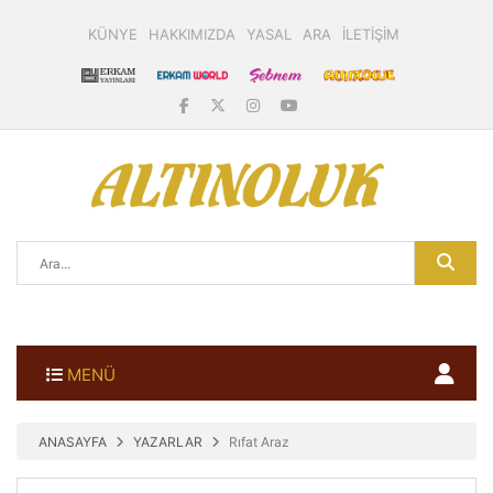
KÜNYE
HAKKIMIZDA
YASAL
ARA
İLETİŞİM
MENÜ
ANASAYFA
YAZARLAR
Rıfat Araz