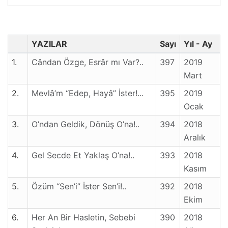
YAZILAR
Sayı
Yıl - Ay
1.
Cândan Özge, Esrâr mı Var?..
397
2019
Mart
2.
Mevlâ’m “Edep, Hayâ” İster!...
395
2019
Ocak
3.
O’ndan Geldik, Dönüş O’na!..
394
2018
Aralık
4.
Gel Secde Et Yaklaş O’na!..
393
2018
Kasım
5.
Özüm “Sen’i” İster Sen’i!..
392
2018
Ekim
6.
Her An Bir Hasletin, Sebebi
390
2018