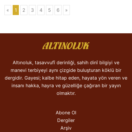
«
1
2
3
4
5
6
»
Altınoluk, tasavvufî derinliği, sahih dinî bilgiyi ve
manevi terbiyeyi aynı çizgide buluşturan köklü bir
dergidir. Gayesi; kalbe hitap eden, hayata yön veren ve
insanı hakka, hayra ve güzelliğe çağıran bir yayın
olmaktır.
Abone Ol
Dergiler
Arşiv