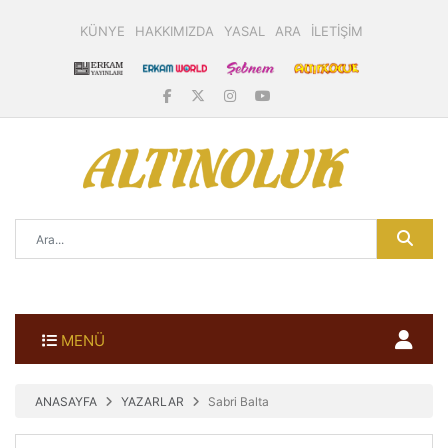
KÜNYE
HAKKIMIZDA
YASAL
ARA
İLETİŞİM
MENÜ
ANASAYFA
YAZARLAR
Sabri Balta