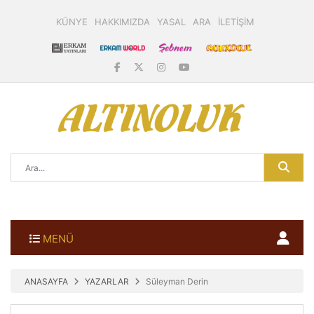
KÜNYE
HAKKIMIZDA
YASAL
ARA
İLETİŞİM
MENÜ
ANASAYFA
YAZARLAR
Süleyman Derin