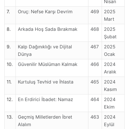
Nisan
7.
Oruç: Nefse Karşı Devrim
469
2025
Mart
8.
Arkada Hoş Sada Bırakmak
468
2025
Şubat
9.
Kalp Dağınıklığı ve Dijital
467
2025
Dünya
Ocak
10.
Güvenilir Müslüman Kalmak
466
2024
Aralık
11.
Kurtuluş Tevhid ve İhlasta
465
2024
Kasım
12.
En Erdirici İbadet: Namaz
464
2024
Ekim
13.
Geçmiş Milletlerden İbret
463
2024
Alalım
Eylül