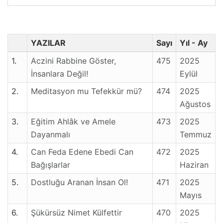
YAZILAR
Sayı
Yıl - Ay
1.
Aczini Rabbine Göster,
475
2025
İnsanlara Değil!
Eylül
2.
Meditasyon mu Tefekkür mü?
474
2025
Ağustos
3.
Eğitim Ahlâk ve Amele
473
2025
Dayanmalı
Temmuz
4.
Can Feda Edene Ebedi Can
472
2025
Bağışlarlar
Haziran
5.
Dostluğu Aranan İnsan Ol!
471
2025
Mayıs
6.
Şükürsüz Nimet Külfettir
470
2025