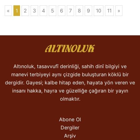
«
1
2
3
4
5
6
7
8
9
10
11
»
Altınoluk, tasavvufî derinliği, sahih dinî bilgiyi ve
manevi terbiyeyi aynı çizgide buluşturan köklü bir
dergidir. Gayesi; kalbe hitap eden, hayata yön veren ve
insanı hakka, hayra ve güzelliğe çağıran bir yayın
olmaktır.
Abone Ol
Dergiler
Arşiv