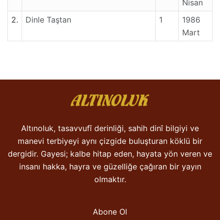
Nisan
2.
Dinle Taştan
1
1986
Mart
Altınoluk, tasavvufî derinliği, sahih dinî bilgiyi ve
manevi terbiyeyi aynı çizgide buluşturan köklü bir
dergidir. Gayesi; kalbe hitap eden, hayata yön veren ve
insanı hakka, hayra ve güzelliğe çağıran bir yayın
olmaktır.
Abone Ol