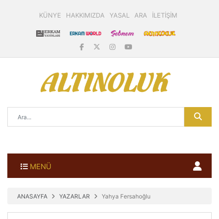
KÜNYE
HAKKIMIZDA
YASAL
ARA
İLETİŞİM
MENÜ
ANASAYFA
YAZARLAR
Yahya Fersahoğlu