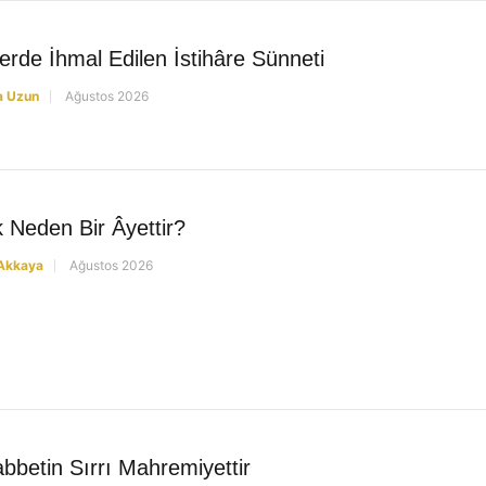
lerde İhmal Edilen İstihâre Sünneti
a Uzun
Ağustos 2026
ik Neden Bir Âyettir?
 Akkaya
Ağustos 2026
bbetin Sırrı Mahremiyettir