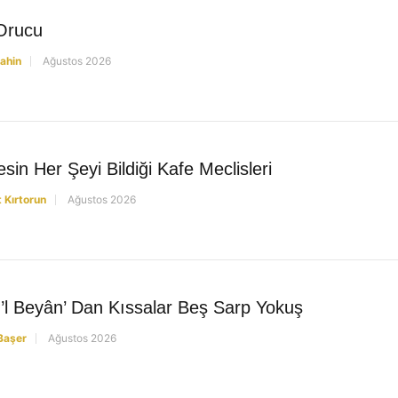
Orucu
ahin
Ağustos 2026
sin Her Şeyi Bildiği Kafe Meclisleri
Kırtorun
Ağustos 2026
’l Beyân’ Dan Kıssalar Beş Sarp Yokuş
Başer
Ağustos 2026