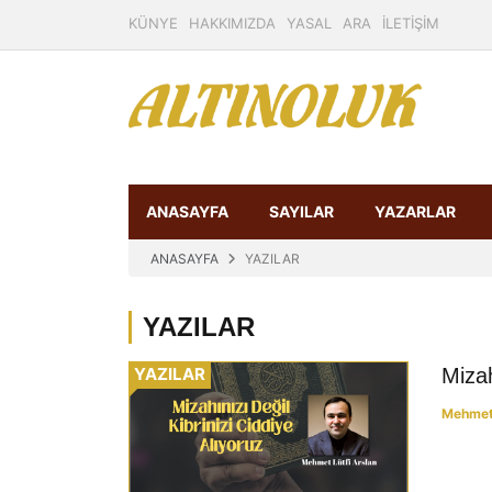
KÜNYE
HAKKIMIZDA
YASAL
ARA
İLETİŞİM
ANASAYFA
SAYILAR
YAZARLAR
ANASAYFA
YAZILAR
YAZILAR
YAZILAR
Mizah
Mehmet 