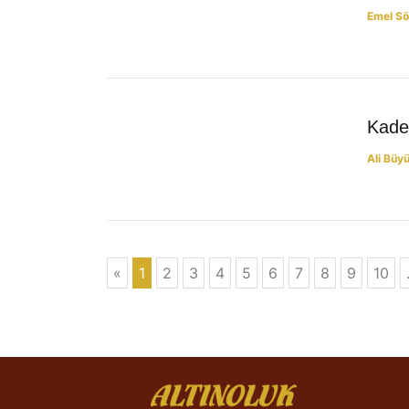
Emel S
YAZILAR
Kade
Ali Büy
«
1
2
3
4
5
6
7
8
9
10