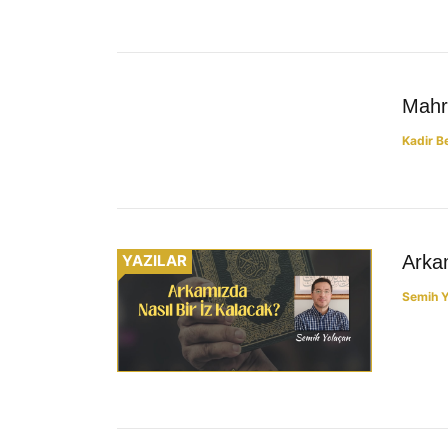
YAZILAR
Mahre
Kadir B
YAZILAR
Arka
Semih Y