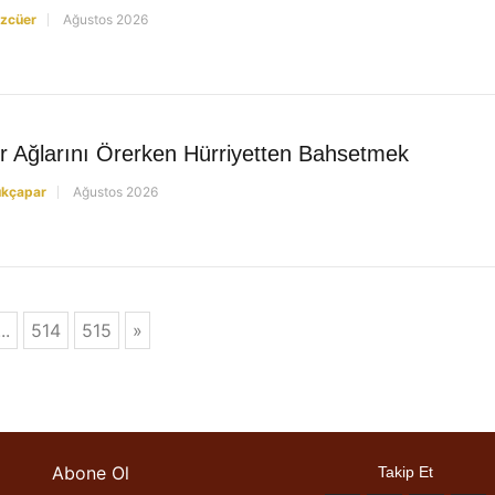
özcüer
Ağustos 2026
r Ağlarını Örerken Hürriyetten Bahsetmek
ükçapar
Ağustos 2026
...
514
515
»
Abone Ol
Takip Et