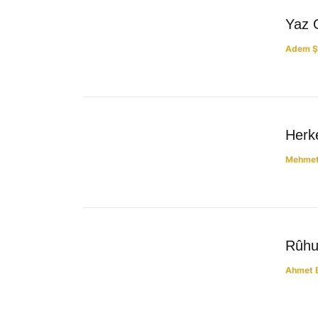
YAZILAR
Yaz 
Adem Ş
YAZILAR
Herke
Mehmet 
YAZILAR
Rûhu
Ahmet 