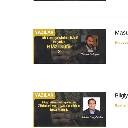
YAZILAR
Masum
Hidayet
YAZILAR
Bilgi
Gökhan 