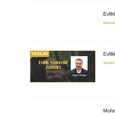
YAZILAR
Evlik
Mustaf
YAZILAR
Evlil
Veysel
YAZILAR
Muha