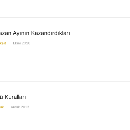
zan Ayının Kazandırdıkları
kşit
Ekim 2020
 Kuralları
uk
Aralık 2013