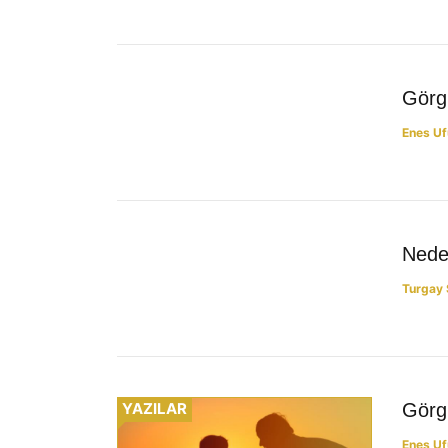
YAZILAR
Görgü
Enes Uf
YAZILAR
Nede
Turgay 
YAZILAR
Görgü
Enes Uf