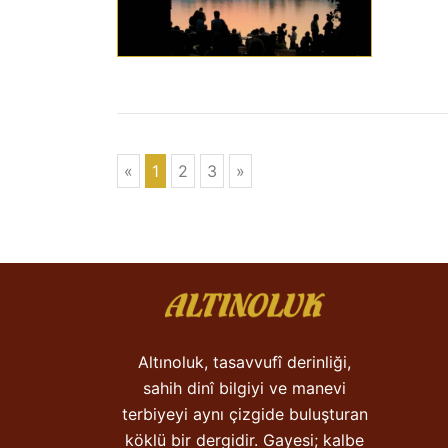
«
1
2
3
»
Altınoluk, tasavvufî derinliği,
sahih dinî bilgiyi ve manevi
terbiyeyi aynı çizgide buluşturan
köklü bir dergidir. Gayesi; kalbe