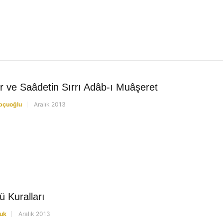
r ve Saâdetin Sırrı Adâb-ı Muâşeret
opçuoğlu
Aralık 2013
 Kuralları
uk
Aralık 2013