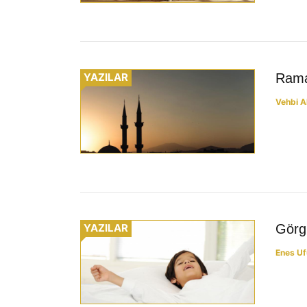
YAZILAR
Rama
Vehbi A
YAZILAR
Görgü
Enes Uf