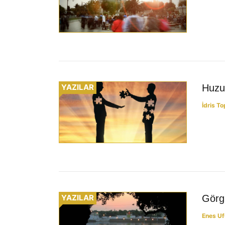
YAZILAR
Huzu
İdris T
YAZILAR
Görgü
Enes Uf