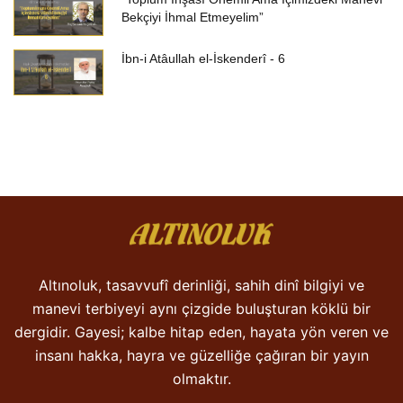
Bekçiyi İhmal Etmeyelim”
İbn-i Atâullah el-İskenderî - 6
Altınoluk, tasavvufî derinliği, sahih dinî bilgiyi ve
manevi terbiyeyi aynı çizgide buluşturan köklü bir
dergidir. Gayesi; kalbe hitap eden, hayata yön veren ve
insanı hakka, hayra ve güzelliğe çağıran bir yayın
olmaktır.