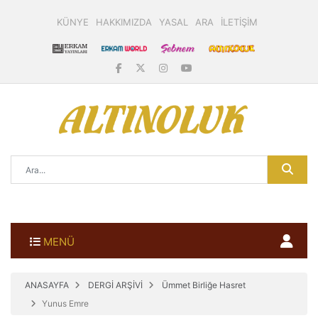
KÜNYE
HAKKIMIZDA
YASAL
ARA
İLETİŞİM
MENÜ
ANASAYFA
DERGİ ARŞİVİ
Ümmet Birliğe Hasret
Yunus Emre