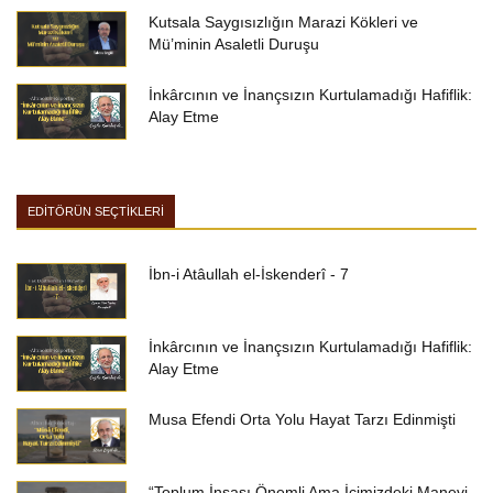
Kutsala Saygısızlığın Marazi Kökleri ve
Mü’minin Asaletli Duruşu
İnkârcının ve İnançsızın Kurtulamadığı Hafiflik:
Alay Etme
EDİTÖRÜN SEÇTİKLERİ
İbn-i Atâullah el-İskenderî - 7
İnkârcının ve İnançsızın Kurtulamadığı Hafiflik:
Alay Etme
Musa Efendi Orta Yolu Hayat Tarzı Edinmişti
“Toplum İnşası Önemli Ama İçimizdeki Manevi