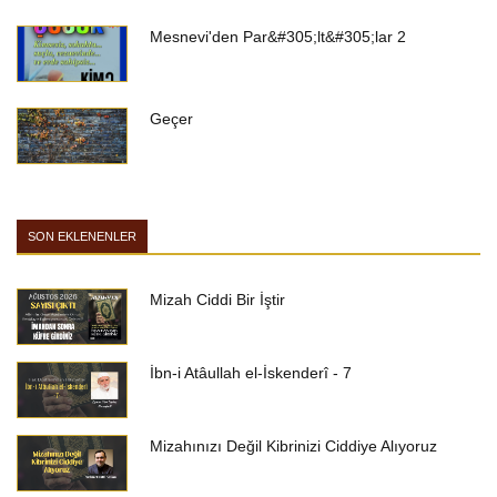
Mesnevi'den Par&#305;lt&#305;lar 2
Geçer
SON EKLENENLER
Mizah Ciddi Bir İştir
İbn-i Atâullah el-İskenderî - 7
Mizahınızı Değil Kibrinizi Ciddiye Alıyoruz