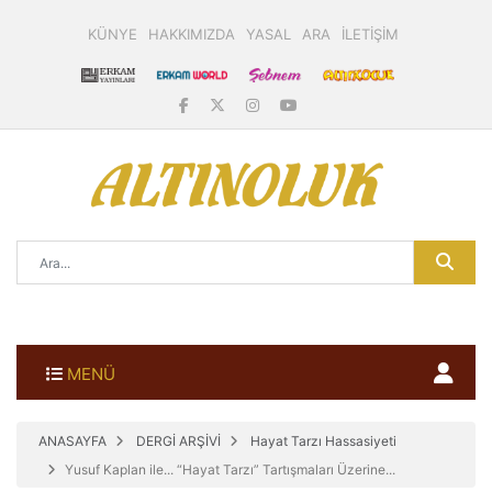
KÜNYE
HAKKIMIZDA
YASAL
ARA
İLETİŞİM
MENÜ
ANASAYFA
DERGİ ARŞİVİ
Hayat Tarzı Hassasiyeti
Yusuf Kaplan ile... “Hayat Tarzı” Tartışmaları Üzerine...