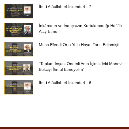
İbn-i Atâullah el-İskenderî - 7
İnkârcının ve İnançsızın Kurtulamadığı Hafiflik:
Alay Etme
Musa Efendi Orta Yolu Hayat Tarzı Edinmişti
“Toplum İnşası Önemli Ama İçimizdeki Manevi
Bekçiyi İhmal Etmeyelim”
İbn-i Atâullah el-İskenderî - 6