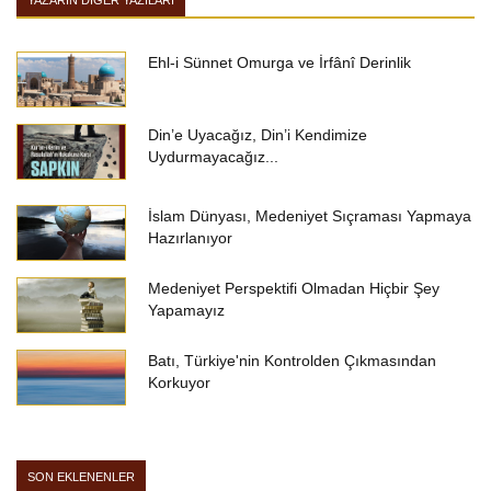
YAZARIN DIĞER YAZILARI
Ehl-i Sünnet Omurga ve İrfânî Derinlik
Din’e Uyacağız, Din’i Kendimize
Uydurmayacağız...
İslam Dünyası, Medeniyet Sıçraması Yapmaya
Hazırlanıyor
Medeniyet Perspektifi Olmadan Hiçbir Şey
Yapamayız
Batı, Türkiye'nin Kontrolden Çıkmasından
Korkuyor
SON EKLENENLER