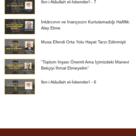
İbn-i Atâullah el-İskenderî - 7
İnkârcının ve İnançsızın Kurtulamadığı Hafiflik:
Alay Etme
Musa Efendi Orta Yolu Hayat Tarzı Edinmişti
“Toplum İnşası Önemli Ama İçimizdeki Manevi
Bekçiyi İhmal Etmeyelim”
İbn-i Atâullah el-İskenderî - 6