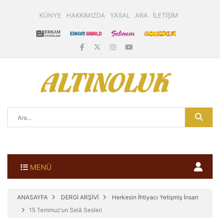
KÜNYE
HAKKIMIZDA
YASAL
ARA
İLETİŞİM
MENÜ
ANASAYFA
DERGİ ARŞİVİ
Herkesin İhtiyacı Yetişmiş İnsan
15 Temmuz’un Selâ Sesleri