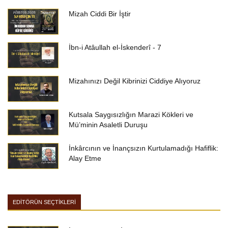
Mizah Ciddi Bir İştir
İbn-i Atâullah el-İskenderî - 7
Mizahınızı Değil Kibrinizi Ciddiye Alıyoruz
Kutsala Saygısızlığın Marazi Kökleri ve
Mü’minin Asaletli Duruşu
İnkârcının ve İnançsızın Kurtulamadığı Hafiflik:
Alay Etme
EDİTÖRÜN SEÇTİKLERİ