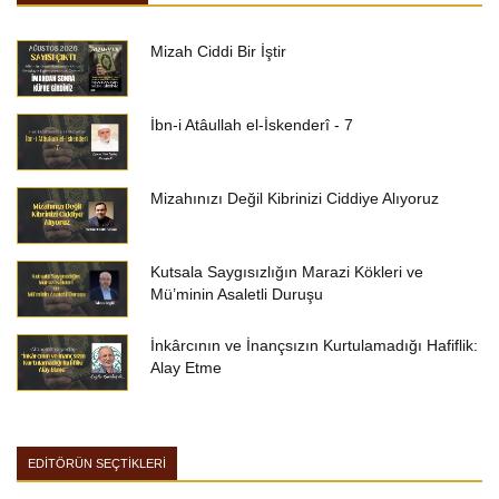
Mizah Ciddi Bir İştir
İbn-i Atâullah el-İskenderî - 7
Mizahınızı Değil Kibrinizi Ciddiye Alıyoruz
Kutsala Saygısızlığın Marazi Kökleri ve
Mü’minin Asaletli Duruşu
İnkârcının ve İnançsızın Kurtulamadığı Hafiflik:
Alay Etme
EDİTÖRÜN SEÇTİKLERİ