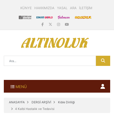
KÜNYE
HAKKIMIZDA
YASAL
ARA
İLETİŞİM
MENÜ
ANASAYFA
DERGİ ARŞİVİ
Kıble Diriliği
4 Kalbi Hastalık ve Tedavisi