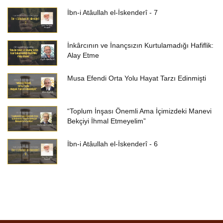
İbn-i Atâullah el-İskenderî - 7
İnkârcının ve İnançsızın Kurtulamadığı Hafiflik:
Alay Etme
Musa Efendi Orta Yolu Hayat Tarzı Edinmişti
“Toplum İnşası Önemli Ama İçimizdeki Manevi
Bekçiyi İhmal Etmeyelim”
İbn-i Atâullah el-İskenderî - 6