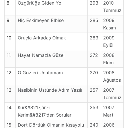
8.
Özgürlüğe Giden Yol
293
2010
Temmuz
9.
Hiç Eskimeyen Elbise
285
2009
Kasım
10.
Oruçla Arkadaş Olmak
283
2009
Eylül
11.
Hayat Namazla Güzel
272
2008
Ekim
12.
O Gözleri Unutamam
270
2008
Ağustos
13.
Nasibinin Üstünde Adım Yazılı
257
2007
Temmuz
14.
Kur&#8217;ân-ı
253
2007
Kerim&#8217;den Sorular
Mart
15.
Dört Dörtlük Olmanın Kısayolu
240
2006