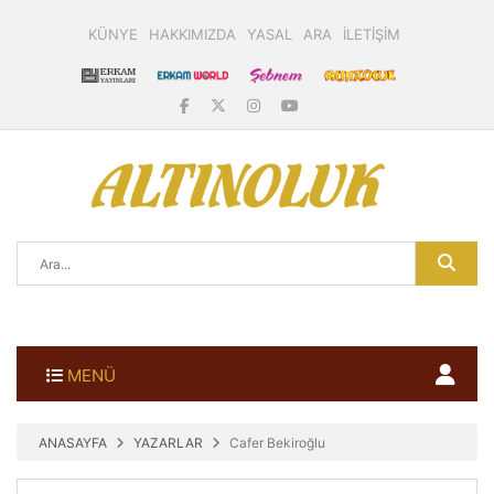
KÜNYE
HAKKIMIZDA
YASAL
ARA
İLETİŞİM
MENÜ
ANASAYFA
YAZARLAR
Cafer Bekiroğlu