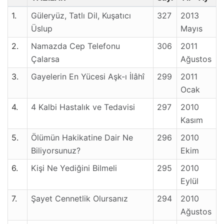
1.
Güleryüz, Tatlı Dil, Kuşatıcı
327
2013
Üslup
Mayıs
2.
Namazda Cep Telefonu
306
2011
Çalarsa
Ağustos
3.
Gayelerin En Yücesi Aşk-ı İlâhî
299
2011
Ocak
4.
4 Kalbi Hastalık ve Tedavisi
297
2010
Kasım
5.
Ölümün Hakikatine Dair Ne
296
2010
Biliyorsunuz?
Ekim
6.
Kişi Ne Yediğini Bilmeli
295
2010
Eylül
7.
Şayet Cennetlik Olursanız
294
2010
Ağustos