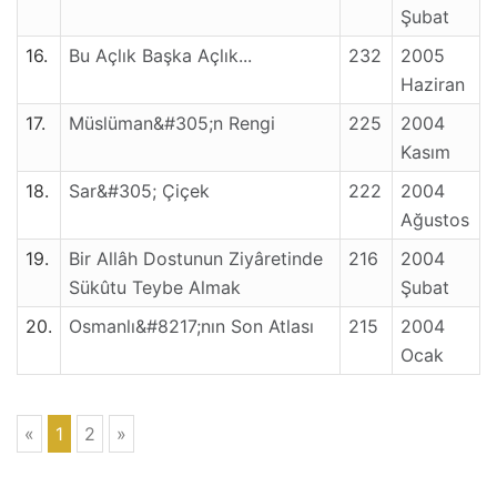
Şubat
16.
Bu Açlık Başka Açlık...
232
2005
Haziran
17.
Müslüman&#305;n Rengi
225
2004
Kasım
18.
Sar&#305; Çiçek
222
2004
Ağustos
19.
Bir Allâh Dostunun Ziyâretinde
216
2004
Sükûtu Teybe Almak
Şubat
20.
Osmanlı&#8217;nın Son Atlası
215
2004
Ocak
«
1
2
»