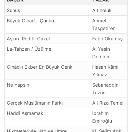
Sunuş
Altınoluk
Büyük Cihad... Çünkü...
Ahmet
Taşgetiren
Aşkın Redifli Gazel
Fatih Okumuş
La-Tahzen / Üzülme
A. Yasin
Demirci
Cihâd-ı Ekber En Büyük Cenk
Hasan Kâmil
Yılmaz
Ne Yapsın
Sebahaddin
Tüzün
Gerçek Müslümanın Farkı
Ali Rıza Temel
Haddi Aşmamak
İbrahim
Emiroğlu
Hikmetleriyle Hac ve Umre
M. Selim Arık