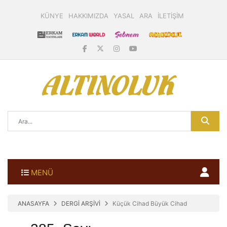
KÜNYE
HAKKIMIZDA
YASAL
ARA
İLETİŞİM
MENÜ
ANASAYFA
DERGİ ARŞİVİ
Küçük Cihad Büyük Cihad