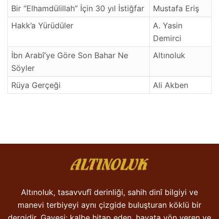
Bir “Elhamdülillah” İçin 30 yıl İstiğfar
Mustafa Eriş
Hakk’a Yürüdüler
A. Yasin
Demirci
İbn Arabî’ye Göre Son Bahar Ne
Altınoluk
Söyler
Rüya Gerçeği
Ali Akben
Altınoluk, tasavvufî derinliği, sahih dinî bilgiyi ve
manevi terbiyeyi aynı çizgide buluşturan köklü bir
dergidir. Gayesi; kalbe hitap eden, hayata yön veren ve