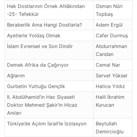
Hak Dostlarının Örnek Ahlâkından
Osman Nûri
-25- Tefekkür
Topbaş
Beraberlik Ama Hangi Dostlarla?
Adem Ergül
Ayetlerle Yoldaş Olmak
Cafer Durmuş
İslam Evrensel ve Son Dindir
Abdurrahman
Candan
Demek Afrika da Çağırıyor
Cemal Nar
Ağlarım
Servet Yüksel
Gurbetin Yuttuğu Gençlik
Hatice Yıldız
II. Abdülhamid’in Hac Siyaseti
Halil İbrahim
Doktor Mehmed Şakir’in Hicaz
Kurucan
Anıları
Türkiye’de Açılım İsrail’le İzolasyon
Beytullah
Demircioğlu