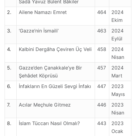
Sadâ Yavuz Bülent Bâkiler
2.
Ailene Namazı Emret
464
2024
Ekim
3.
‘Gazze’nin İsmaili’
463
2024
Eylül
4.
Kalbini Dergâha Çeviren Üç Veli
458
2024
Nisan
5.
Gazze’den Çanakkale’ye Bir
457
2024
Şehâdet Köprüsü
Mart
6.
İnfakların En Güzeli Sevgi İnfakı
447
2023
Mayıs
7.
Acılar Meçhule Gitmez
446
2023
Nisan
8.
İslam Tüccarı Nasıl Olmalı?
443
2023
Ocak