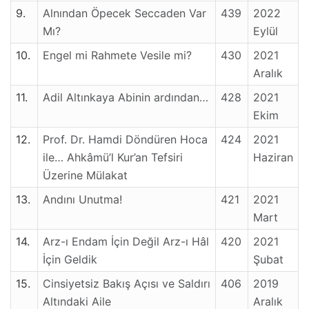
9.
Alnından Öpecek Seccaden Var
439
2022
Mı?
Eylül
10.
Engel mi Rahmete Vesile mi?
430
2021
Aralık
11.
Adil Altınkaya Abinin ardından…
428
2021
Ekim
12.
Prof. Dr. Hamdi Döndüren Hoca
424
2021
ile… Ahkâmü’l Kur’an Tefsiri
Haziran
Üzerine Mülakat
13.
Andını Unutma!
421
2021
Mart
14.
Arz-ı Endam İçin Değil Arz-ı Hâl
420
2021
İçin Geldik
Şubat
15.
Cinsiyetsiz Bakış Açısı ve Saldırı
406
2019
Altındaki Aile
Aralık