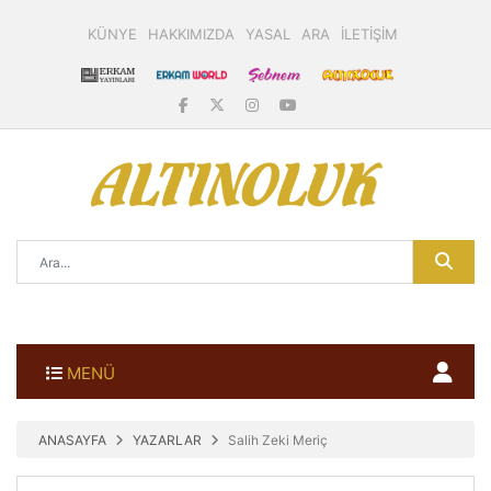
KÜNYE
HAKKIMIZDA
YASAL
ARA
İLETİŞİM
MENÜ
ANASAYFA
YAZARLAR
Salih Zeki Meriç