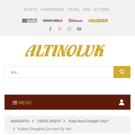
KÜNYE
HAKKIMIZDA
YASAL
ARA
İLETİŞİM
MENÜ
ANASAYFA
DERGİ ARŞİVİ
Kalp Nasıl Dergâh Olur?
Kalbini Dergâha Çeviren Üç Veli