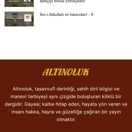
Bekçiyi İhmal Etmeyelim”
İbn-i Atâullah el-İskenderî - 6
Altınoluk, tasavvufî derinliği, sahih dinî bilgiyi ve
manevi terbiyeyi aynı çizgide buluşturan köklü bir
dergidir. Gayesi; kalbe hitap eden, hayata yön veren ve
insanı hakka, hayra ve güzelliğe çağıran bir yayın
olmaktır.