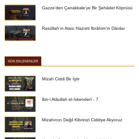
Gazze’den Çanakkale’ye Bir Şehâdet Köprüsü
Rasûllah’ın Atası Hazreti İbrâhim’in Dâvâsı
SON EKLENENLER
Mizah Ciddi Bir İştir
İbn-i Atâullah el-İskenderî - 7
Mizahınızı Değil Kibrinizi Ciddiye Alıyoruz