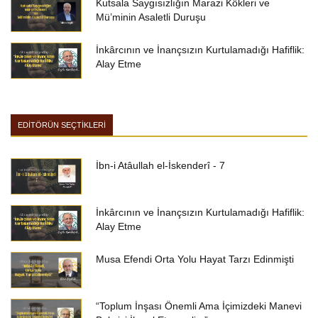
Kutsala Saygısızlığın Marazi Kökleri ve
Mü’minin Asaletli Duruşu
İnkârcının ve İnançsızın Kurtulamadığı Hafiflik:
Alay Etme
EDİTÖRÜN SEÇTİKLERİ
İbn-i Atâullah el-İskenderî - 7
İnkârcının ve İnançsızın Kurtulamadığı Hafiflik:
Alay Etme
Musa Efendi Orta Yolu Hayat Tarzı Edinmişti
“Toplum İnşası Önemli Ama İçimizdeki Manevi