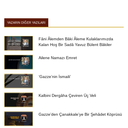
YAZARIN DIĞER YAZILARI
Fâni Âlemden Bâki Âleme Kulaklarımızda
Kalan Hoş Bir Sadâ Yavuz Bülent Bâkiler
Ailene Namazı Emret
‘Gazze’nin İsmaili’
Kalbini Dergâha Çeviren Üç Veli
Gazze’den Çanakkale’ye Bir Şehâdet Köprüsü