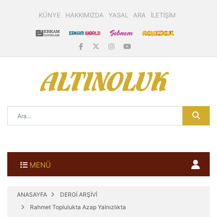
KÜNYE
HAKKIMIZDA
YASAL
ARA
İLETİŞİM
MENÜ
ANASAYFA
DERGİ ARŞİVİ
Rahmet Toplulukta Azap Yalnızlıkta