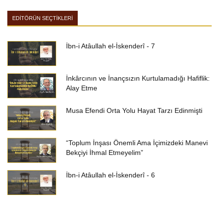
EDİTÖRÜN SEÇTİKLERİ
İbn-i Atâullah el-İskenderî - 7
İnkârcının ve İnançsızın Kurtulamadığı Hafiflik:
Alay Etme
Musa Efendi Orta Yolu Hayat Tarzı Edinmişti
“Toplum İnşası Önemli Ama İçimizdeki Manevi
Bekçiyi İhmal Etmeyelim”
İbn-i Atâullah el-İskenderî - 6