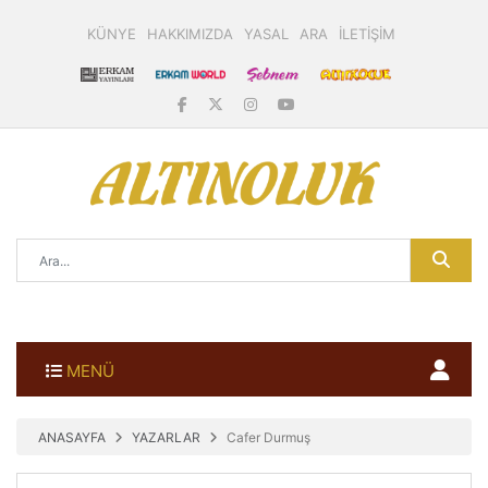
KÜNYE
HAKKIMIZDA
YASAL
ARA
İLETİŞİM
MENÜ
ANASAYFA
YAZARLAR
Cafer Durmuş