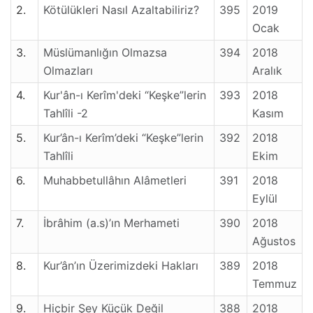
2.
Kötülükleri Nasıl Azaltabiliriz?
395
2019
Ocak
3.
Müslümanlığın Olmazsa
394
2018
Olmazları
Aralık
4.
Kur'ân-ı Kerîm'deki “Keşke”lerin
393
2018
Tahlîli -2
Kasım
5.
Kur’ân-ı Kerîm’deki “Keşke”lerin
392
2018
Tahlîli
Ekim
6.
Muhabbetullâhın Alâmetleri
391
2018
Eylül
7.
İbrâhim (a.s)’ın Merhameti
390
2018
Ağustos
8.
Kur’ân’ın Üzerimizdeki Hakları
389
2018
Temmuz
9.
Hiçbir Şey Küçük Değil
388
2018