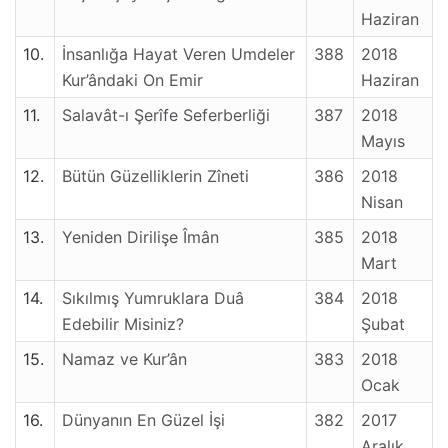
Haziran
10.
İnsanlığa Hayat Veren Umdeler
388
2018
Kur’ândaki On Emir
Haziran
11.
Salavât-ı Şerîfe Seferberliği
387
2018
Mayıs
12.
Bütün Güzelliklerin Zîneti
386
2018
Nisan
13.
Yeniden Dirilişe Îmân
385
2018
Mart
14.
Sıkılmış Yumruklara Duâ
384
2018
Edebilir Misiniz?
Şubat
15.
Namaz ve Kur’ân
383
2018
Ocak
16.
Dünyanın En Güzel İşi
382
2017
Aralık