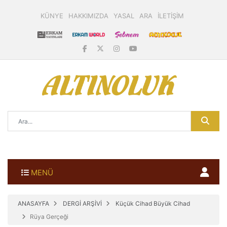
KÜNYE
HAKKIMIZDA
YASAL
ARA
İLETİŞİM
MENÜ
ANASAYFA
DERGİ ARŞİVİ
Küçük Cihad Büyük Cihad
Rüya Gerçeği