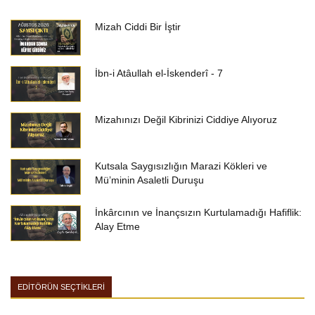
Mizah Ciddi Bir İştir
İbn-i Atâullah el-İskenderî - 7
Mizahınızı Değil Kibrinizi Ciddiye Alıyoruz
Kutsala Saygısızlığın Marazi Kökleri ve
Mü’minin Asaletli Duruşu
İnkârcının ve İnançsızın Kurtulamadığı Hafiflik:
Alay Etme
EDİTÖRÜN SEÇTİKLERİ