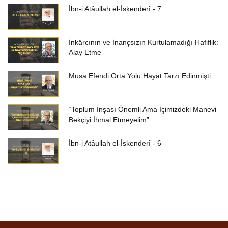
İbn-i Atâullah el-İskenderî - 7
İnkârcının ve İnançsızın Kurtulamadığı Hafiflik:
Alay Etme
Musa Efendi Orta Yolu Hayat Tarzı Edinmişti
“Toplum İnşası Önemli Ama İçimizdeki Manevi
Bekçiyi İhmal Etmeyelim”
İbn-i Atâullah el-İskenderî - 6