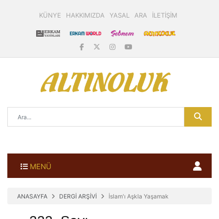
KÜNYE
HAKKIMIZDA
YASAL
ARA
İLETİŞİM
MENÜ
ANASAYFA
DERGİ ARŞİVİ
İslam'ı Aşkla Yaşamak