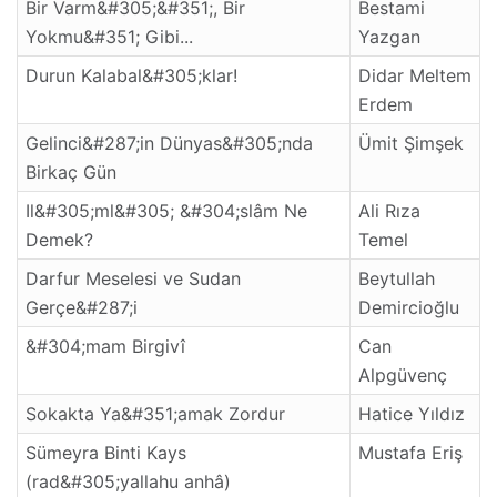
Bir Varm&#305;&#351;, Bir
Bestami
Yokmu&#351; Gibi...
Yazgan
Durun Kalabal&#305;klar!
Didar Meltem
Erdem
Gelinci&#287;in Dünyas&#305;nda
Ümit Şimşek
Birkaç Gün
Il&#305;ml&#305; &#304;slâm Ne
Ali Rıza
Demek?
Temel
Darfur Meselesi ve Sudan
Beytullah
Gerçe&#287;i
Demircioğlu
&#304;mam Birgivî
Can
Alpgüvenç
Sokakta Ya&#351;amak Zordur
Hatice Yıldız
Sümeyra Binti Kays
Mustafa Eriş
(rad&#305;yallahu anhâ)