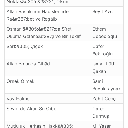
Noktas&#305;&#8221; Olsun!
Allah Rasulünün Hadislerinde
Seyit Avcı
Ra&#287;bet ve Regâib
Osmanl&#305;&#8217;da Sîret
Ethem
Okuma Gelene&#287;i ve Bir Teklif
Cebecioğlu
Sar&#305; Çiçek
Cafer
Bekiroğlu
Allah Yolunda Cihâd
İsmail Lütfi
Çakan
Örnek Olmak
Sami
Büyükkaynak
Vay Haline...
Zahit Genç
Sevgi de Akar, Su Gibi...
Cafer
Durmuş
Mutluluk Herkesin Hakk&#305;
M. Yaşar