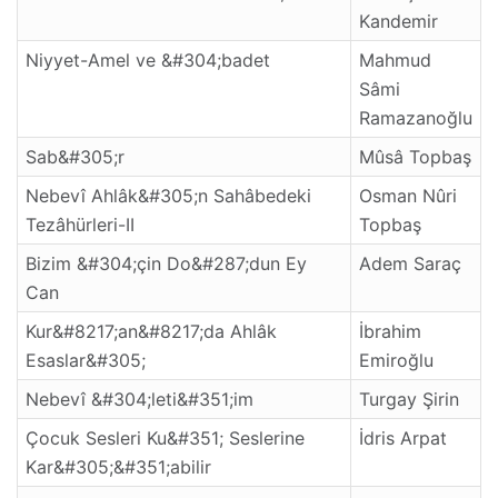
Kandemir
Niyyet-Amel ve &#304;badet
Mahmud
Sâmi
Ramazanoğlu
Sab&#305;r
Mûsâ Topbaş
Nebevî Ahlâk&#305;n Sahâbedeki
Osman Nûri
Tezâhürleri-II
Topbaş
Bizim &#304;çin Do&#287;dun Ey
Adem Saraç
Can
Kur&#8217;an&#8217;da Ahlâk
İbrahim
Esaslar&#305;
Emiroğlu
Nebevî &#304;leti&#351;im
Turgay Şirin
Çocuk Sesleri Ku&#351; Seslerine
İdris Arpat
Kar&#305;&#351;abilir