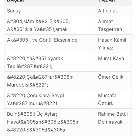
Sunuş
Altınoluk
&#304;slâm &#8217;&#305;
Ahmet
A&#351;kla Ya&#351;amak
Taşgetiren
Ak&#305;l ve Gönül Ekseninde
Hasan Kâmil
Yılmaz
&#8220;Ya&#351;ayarak
Murat Kaya
Tebli&#287;&#8221;
&#8220;Ça&#287;lar&#305;n
Ömer Çelik
Mürebbisi&#8221;
&#8220;Çocuklara Sevgi
Mustafa
Ya&#287;muru&#8221;
Öztürk
Bu Y&#305;l Üç Aylar;
Rahime Betül
Hayat&#305;m&#305;z&#305;n
Demirayak
&#8220;S&#305;f&#305;r