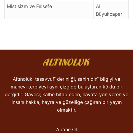
Mistisizm ve Felsefe
Ali
Büyükçapar
Altınoluk, tasavvufî derinliği, sahih dinî bilgiyi ve
manevi terbiyeyi aynı çizgide buluşturan köklü bir
dergidir. Gayesi; kalbe hitap eden, hayata yön veren ve
insanı hakka, hayra ve güzelliğe çağıran bir yayın
olmaktır.
Abone Ol