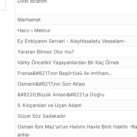
Dost İbrahim
Merhamet
Hacc-ı Mebrur
Ey Enbiyanın Serveri - Aleyhissalatu Vesselam-
Yaratan Bilmez Olur mu?
Vahiy Öncelikli Yaşayanlardan Bir Kaç Örnek
Fransa&#8217;nın Başörtüsü ile imtihanı...
Osmanlı&#8217;nın Son Atlası
&#8220;Büyük Anlam&#8221;a Doğru
II. Kılıçarslan ve Uçan Adam
Güzel Söz Sadakadır
Osman İbni Maz'un'un Hanımı Havle Binti Hakîm -Ra
anha-