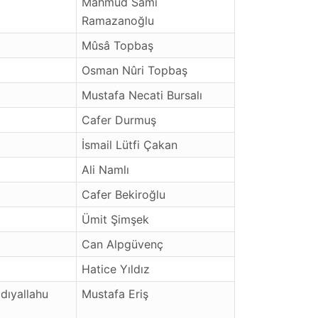
Mahmud Sâmi
Ramazanoğlu
Mûsâ Topbaş
Osman Nûri Topbaş
Mustafa Necati Bursalı
Cafer Durmuş
İsmail Lütfi Çakan
Ali Namlı
Cafer Bekiroğlu
Ümit Şimşek
Can Alpgüvenç
Hatice Yıldız
dıyallahu
Mustafa Eriş