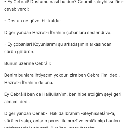
- Ey Cebrail! Dostumu nasıl buldun? Cebrail -aleyhisselâm-
cevab verdi:
- Dostun ne güzel bir kuldur.
Diğer yandan Hazret-i İbrahim çobanlara seslendi ve:
- Ey çobanlar! Koyunlarımı şu arkadaşımın arkasından
sürün götürün.
Bunun üzerine Cebrâil:
Benim bunlara ihtiyacım yokdur, zira ben Cebrail’im, dedi.
Hazret-i İbrahim de ona:
Ey Cebrâil! ben de Halilullah’ım, ben hibe etdiğim şeyi geri
almam, dedi.
Diğer yandan Cenab-ı Hak da İbrahim -aleyhisselâm-’a,
sürüleri satıp, onların parası ile arazî ve emlâk alıp bunları