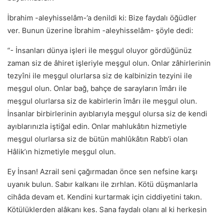
İbrahim -aleyhisselâm-’a denildi ki: Bize faydalı öğüdler
ver. Bunun üzerine İbrahim -aleyhisselâm- şöyle dedi:
“- İnsanları dünya işleri ile meşgul oluyor gördüğünüz
zaman siz de âhiret işleriyle meşgul olun. Onlar zâhirlerinin
tezyîni ile meşgul olurlarsa siz de kalbinizin tezyini ile
meşgul olun. Onlar bağ, bahçe de sarayların îmârı ile
meşgul olurlarsa siz de kabirlerin îmârı ile meşgul olun.
İnsanlar birbirlerinin ayıblarıyla meşgul olursa siz de kendi
ayıblarınızla iştiğal edin. Onlar mahlukâtın hizmetiyle
meşgul olurlarsa siz de bütün mahlûkâtın Rabb’i olan
Hâlik’ın hizmetiyle meşgul olun.
Ey İnsan! Azrail seni çağırmadan önce sen nefsine karşı
uyanık bulun. Sabır kalkanı ile zırhlan. Kötü düşmanlarla
cihâda devam et. Kendini kurtarmak için ciddiyetini takın.
Kötülüklerden alâkanı kes. Sana faydalı olanı al ki herkesin