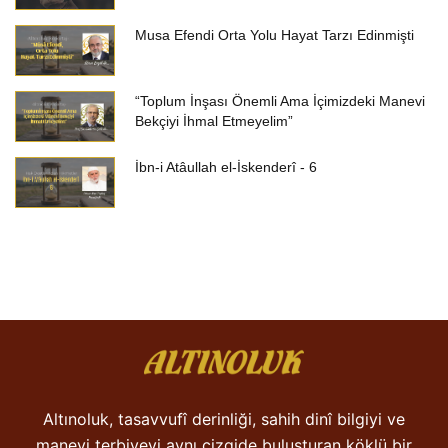
Musa Efendi Orta Yolu Hayat Tarzı Edinmişti
“Toplum İnşası Önemli Ama İçimizdeki Manevi
Bekçiyi İhmal Etmeyelim”
İbn-i Atâullah el-İskenderî - 6
Altınoluk, tasavvufî derinliği, sahih dinî bilgiyi ve
manevi terbiyeyi aynı çizgide buluşturan köklü bir