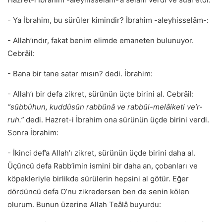
- Ya İbrahim, bu sürüler kimindir? İbrahim -aleyhisselâm-:
- Allah’ındır, fakat benim elimde emaneten bulunuyor.
Cebrâil:
- Bana bir tane satar mısın? dedi. İbrahim:
- Allah’ı bir defa zikret, sürünün üçte birini al. Cebrâil:
“sübbûhun, kuddûsün rabbünâ ve rabbül-melâiketi ve’r-
ruh.”
dedi. Hazret-i İbrahim ona sürünün üçde birini verdi.
Sonra İbrahim:
- İkinci def’a Allah’ı zikret, sürünün üçde birini daha al.
Üçüncü defa Rabb’imin ismini bir daha an, çobanları ve
köpekleriyle birlikde sürülerin hepsini al götür. Eğer
dördüncü defa O’nu zikredersen ben de senin kölen
olurum. Bunun üzerine Allah Teâlâ buyurdu: