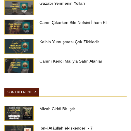
Gazabı Yenmenin Yolları
Canın Çıkarken Bile Nefsini İtham Et
Kalbin Yumuşması Çok Zikirledir
Canını Kendi Malıyla Satın Alanlar
SON EKLENENLER
Mizah Ciddi Bir İştir
İbn-i Atâullah el-İskenderî - 7