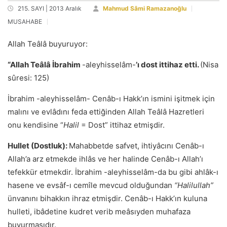
215. SAYI | 2013 Aralık
Mahmud Sâmi Ramazanoğlu
MUSAHABE
Allah Teâlâ buyuruyor:
“Allah Teâlâ
İ
brahim
-aleyhisselâm-
’
ı
dost ittihaz etti.
(Nisa
sûresi: 125)
İbrahim -aleyhisselâm- Cenâb-ı Hakk’ın ismini işitmek için
malını ve evlâdını feda ettiğinden Allah Teâlâ Hazretleri
onu kendisine “
Halil
= Dost” ittihaz etmişdir.
Hullet (Dostluk):
Mahabbetde safvet, ihtiyâcını Cenâb-ı
Allah’a arz etmekde ihlâs ve her halinde Cenâb-ı Allah’ı
tefekkür etmekdir. İbrahim -aleyhisselâm-da bu gibi ahlâk-ı
hasene ve evsâf-ı cemîle mevcud olduğundan
“Halilullah”
ünvanını bihakkın ihraz etmişdir. Cenâb-ı Hakk’ın kuluna
hulleti, ibâdetine kudret verib meâsıyden muhafaza
buyurmasıdır.