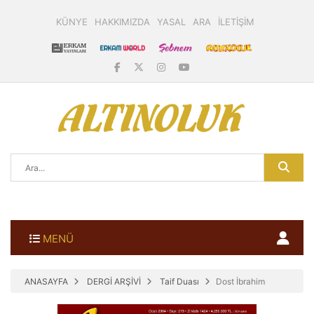
KÜNYE
HAKKIMIZDA
YASAL
ARA
İLETİŞİM
MENÜ
ANASAYFA
DERGİ ARŞİVİ
Taif Duası
Dost İbrahim