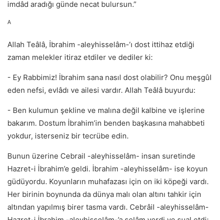
imdâd aradığı günde necat bulursun.”
A
Allah Teâlâ, İbrahim -aleyhisselâm-’ı dost ittihaz etdiği
zaman melekler itiraz etdiler ve dediler ki:
- Ey Rabbimiz! İbrahim sana nasıl dost olabilir? Onu meşgûl
eden nefsi, evlâdı ve ailesi vardır. Allah Teâlâ buyurdu:
- Ben kulumun şekline ve malına değil kalbine ve işlerine
bakarım. Dostum İbrahim’in benden başkasına mahabbeti
yokdur, isterseniz bir tecrübe edin.
Bunun üzerine Cebrail -aleyhisselâm- insan suretinde
Hazret-i İbrahim’e geldi. İbrahim -aleyhisselâm- ise koyun
güdüyordu. Koyunların muhafazası için on iki köpeği vardı.
Her birinin boynunda da dünya malı olan altını tahkir için
altından yapılmış birer tasma vardı. Cebrâil -aleyhisselâm-
Hazret-i İbrahim -aleyhisselâm-’a selâm verdi ve sual etdi: