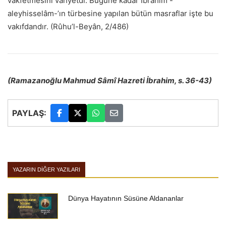
vakfetmesini vahyetdi. Bugüne kadar İbrahim -
aleyhisselâm-’ın türbesine yapılan bütün masraflar işte bu
vakıfdandır. (Rûhu’l-Beyân, 2/486)
(Ramazano
ğ
lu Mahmud Sâmî Hazreti
İ
brahim, s. 36-43)
PAYLAŞ:
YAZARIN DIĞER YAZILARI
Dünya Hayatının Süsüne Aldananlar