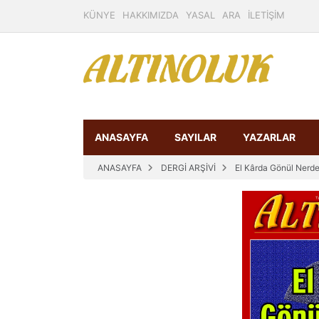
KÜNYE
HAKKIMIZDA
YASAL
ARA
İLETİŞİM
ANASAYFA
SAYILAR
YAZARLAR
ANASAYFA
DERGİ ARŞİVİ
El Kârda Gönül Nerd