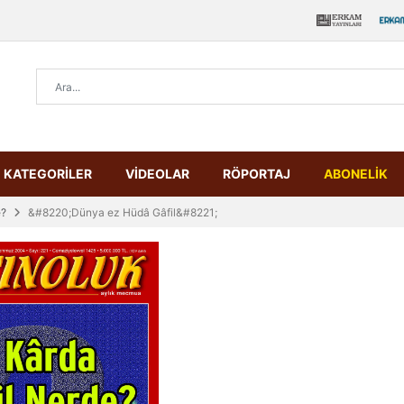
KATEGORİLER
VİDEOLAR
RÖPORTAJ
ABONELİK
e?
&#8220;Dünya ez Hüdâ Gâfil&#8221;