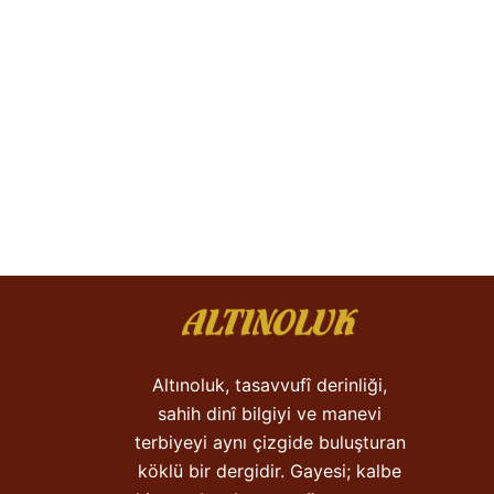
Altınoluk, tasavvufî derinliği,
sahih dinî bilgiyi ve manevi
terbiyeyi aynı çizgide buluşturan
köklü bir dergidir. Gayesi; kalbe