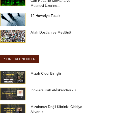
Can Hoca ile Mevlana ve
Mesnevi Üzerine...
12 Havariye Tuzak...
Allah Dostları ve Mevlânâ
SON EKLENENLER
Mizah Ciddi Bir İştir
İbn-i Atâullah el-İskenderî - 7
Mizahınızı Değil Kibrinizi Ciddiye
Alıyoruz