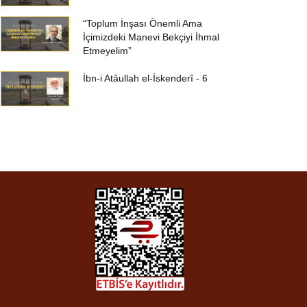
“Toplum İnşası Önemli Ama
İçimizdeki Manevi Bekçiyi İhmal
Etmeyelim”
İbn-i Atâullah el-İskenderî - 6