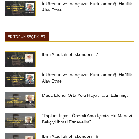
İnkârcının ve İnançsızın Kurtulamadığı Hafiflik:
Alay Etme
EDİTÖRÜN SEÇTİKLERİ
İbn-i Atâullah el-İskenderî - 7
İnkârcının ve İnançsızın Kurtulamadığı Hafiflik:
Alay Etme
Musa Efendi Orta Yolu Hayat Tarzı Edinmişti
“Toplum İnşası Önemli Ama İçimizdeki Manevi
Bekçiyi İhmal Etmeyelim”
İbn-i Atâullah el-İskenderî - 6