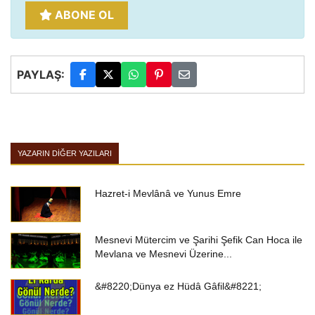
ABONE OL
PAYLAŞ:
YAZARIN DIĞER YAZILARI
Hazret-i Mevlânâ ve Yunus Emre
Mesnevi Mütercim ve Şarihi Şefik Can Hoca ile
Mevlana ve Mesnevi Üzerine...
&#8220;Dünya ez Hüdâ Gâfil&#8221;