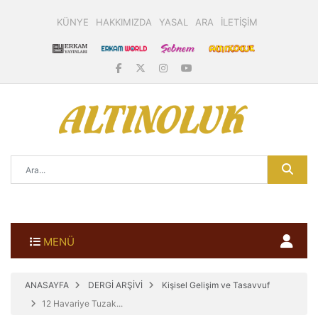
KÜNYE
HAKKIMIZDA
YASAL
ARA
İLETİŞİM
MENÜ
ANASAYFA
DERGİ ARŞİVİ
Kişisel Gelişim ve Tasavvuf
12 Havariye Tuzak...