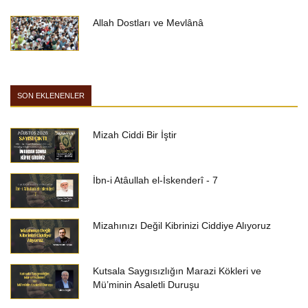
Allah Dostları ve Mevlânâ
SON EKLENENLER
Mizah Ciddi Bir İştir
İbn-i Atâullah el-İskenderî - 7
Mizahınızı Değil Kibrinizi Ciddiye Alıyoruz
Kutsala Saygısızlığın Marazi Kökleri ve
Mü’minin Asaletli Duruşu