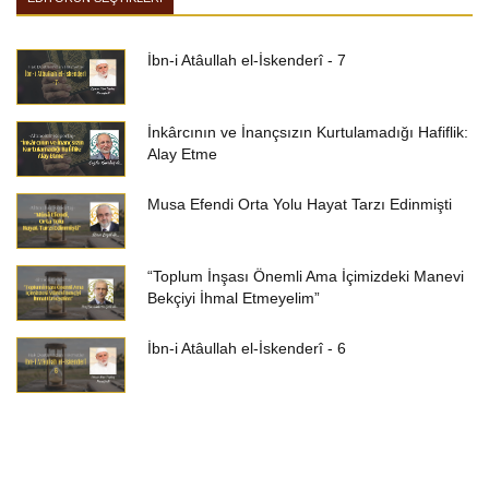
İbn-i Atâullah el-İskenderî - 7
İnkârcının ve İnançsızın Kurtulamadığı Hafiflik:
Alay Etme
Musa Efendi Orta Yolu Hayat Tarzı Edinmişti
“Toplum İnşası Önemli Ama İçimizdeki Manevi
Bekçiyi İhmal Etmeyelim”
İbn-i Atâullah el-İskenderî - 6