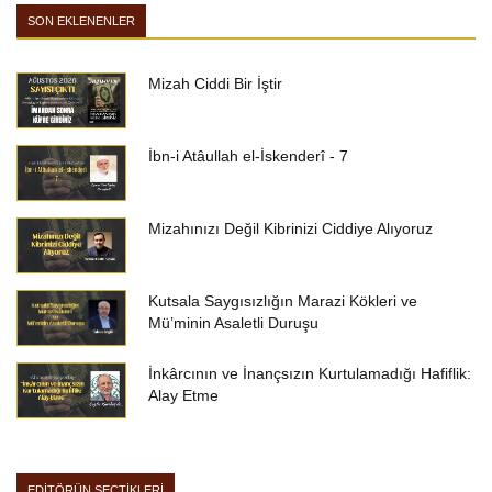
SON EKLENENLER
Mizah Ciddi Bir İştir
İbn-i Atâullah el-İskenderî - 7
Mizahınızı Değil Kibrinizi Ciddiye Alıyoruz
Kutsala Saygısızlığın Marazi Kökleri ve
Mü’minin Asaletli Duruşu
İnkârcının ve İnançsızın Kurtulamadığı Hafiflik:
Alay Etme
EDİTÖRÜN SEÇTİKLERİ