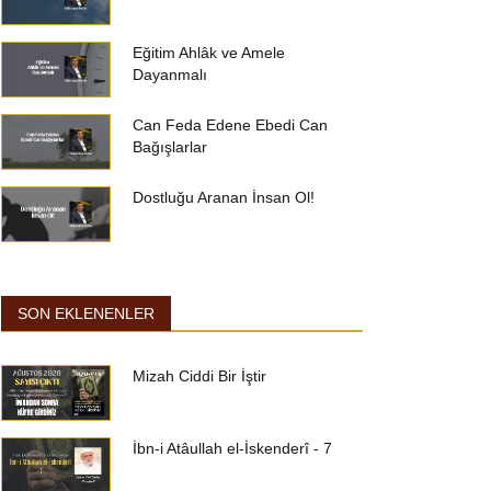
Eğitim Ahlâk ve Amele
Dayanmalı
Can Feda Edene Ebedi Can
Bağışlarlar
Dostluğu Aranan İnsan Ol!
SON EKLENENLER
Mizah Ciddi Bir İştir
İbn-i Atâullah el-İskenderî - 7