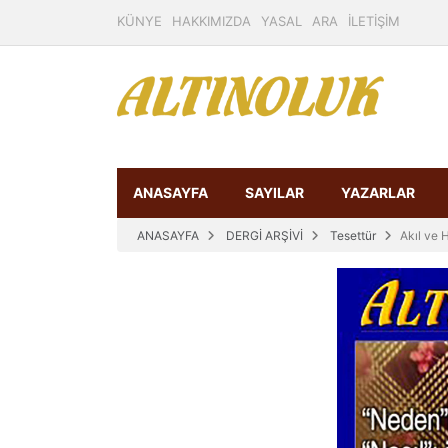
KÜNYE
HAKKIMIZDA
YASAL
ARA
İLETİŞİM
ANASAYFA
SAYILAR
YAZARLAR
ANASAYFA
DERGİ ARŞİVİ
Tesettür
Akıl ve 