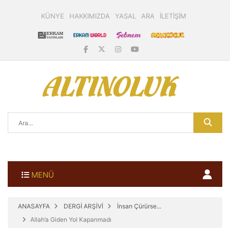
KÜNYE
HAKKIMIZDA
YASAL
ARA
İLETİŞİM
MENÜ
ANASAYFA
DERGİ ARŞİVİ
İnsan Çürürse...
Allah’a Giden Yol Kapanmadı