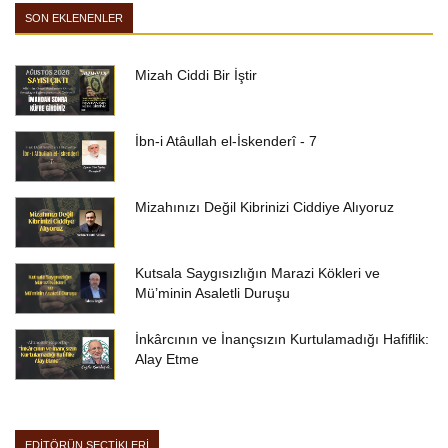
SON EKLENENLER
Mizah Ciddi Bir İştir
İbn-i Atâullah el-İskenderî - 7
Mizahınızı Değil Kibrinizi Ciddiye Alıyoruz
Kutsala Saygısızlığın Marazi Kökleri ve
Mü’minin Asaletli Duruşu
İnkârcının ve İnançsızın Kurtulamadığı Hafiflik:
Alay Etme
EDİTÖRÜN SEÇTİKLERİ