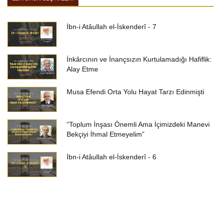
İbn-i Atâullah el-İskenderî - 7
İnkârcının ve İnançsızın Kurtulamadığı Hafiflik:
Alay Etme
Musa Efendi Orta Yolu Hayat Tarzı Edinmişti
“Toplum İnşası Önemli Ama İçimizdeki Manevi
Bekçiyi İhmal Etmeyelim”
İbn-i Atâullah el-İskenderî - 6