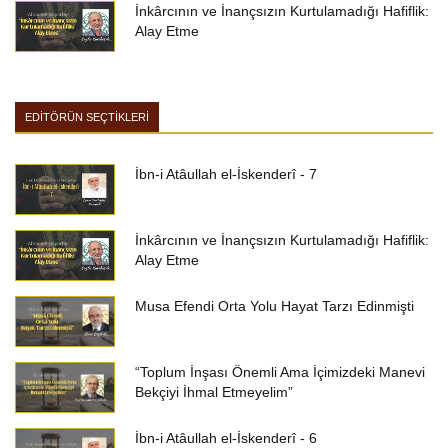
İnkârcının ve İnançsızın Kurtulamadığı Hafiflik:
Alay Etme
EDİTÖRÜN SEÇTİKLERİ
İbn-i Atâullah el-İskenderî - 7
İnkârcının ve İnançsızın Kurtulamadığı Hafiflik:
Alay Etme
Musa Efendi Orta Yolu Hayat Tarzı Edinmişti
“Toplum İnşası Önemli Ama İçimizdeki Manevi
Bekçiyi İhmal Etmeyelim”
İbn-i Atâullah el-İskenderî - 6