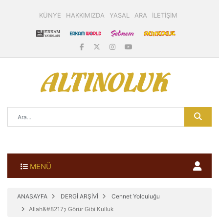
KÜNYE
HAKKIMIZDA
YASAL
ARA
İLETİŞİM
MENÜ
ANASAYFA
DERGİ ARŞİVİ
Cennet Yolculuğu
Allah&#8217;ı Görür Gibi Kulluk