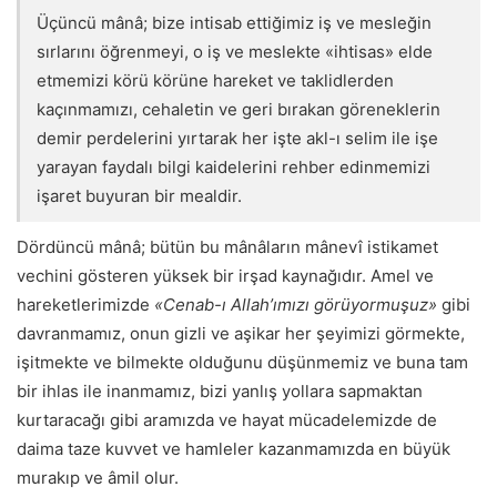
Üçüncü mânâ; bize intisab ettiğimiz iş ve mesleğin
sırlarını öğrenmeyi, o iş ve meslekte «ihtisas» elde
etmemizi körü körüne hareket ve taklidlerden
kaçınmamızı, cehaletin ve geri bırakan göreneklerin
demir perdelerini yırtarak her işte akl-ı selim ile işe
yarayan faydalı bilgi kaidelerini rehber edinmemizi
işaret buyuran bir mealdir.
Dördüncü mânâ; bütün bu mânâların mânevî istikamet
vechini gösteren yüksek bir irşad kaynağıdır. Amel ve
hareketlerimizde
«Cenab-ı Allah’ımızı görüyormuşuz»
gibi
davranmamız, onun gizli ve aşikar her şeyimizi görmekte,
işitmekte ve bilmekte olduğunu düşünmemiz ve buna tam
bir ihlas ile inanmamız, bizi yanlış yollara sapmaktan
kurtaracağı gibi aramızda ve hayat mücadelemizde de
daima taze kuvvet ve hamleler kazanmamızda en büyük
murakıp ve âmil olur.