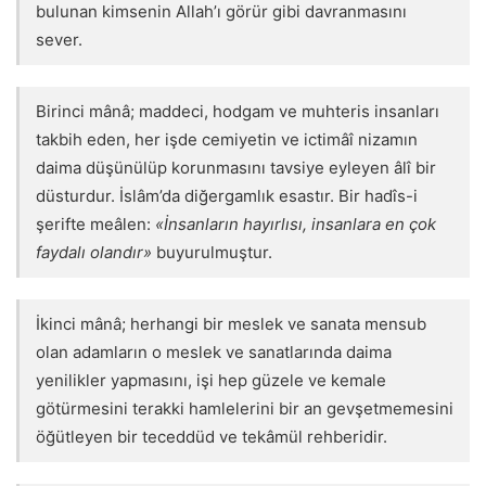
bulunan kimsenin Allah’ı görür gibi davranmasını
sever.
Birinci mânâ; maddeci, hodgam ve muhteris insanları
takbih eden, her işde cemiyetin ve ictimâî nizamın
daima düşünülüp korunmasını tavsiye eyleyen âlî bir
düsturdur. İslâm’da diğergamlık esastır. Bir hadîs-i
şerifte meâlen:
«İnsanların hayırlısı, insanlara en çok
faydalı olandır»
buyurulmuştur.
İkinci mânâ; herhangi bir meslek ve sanata mensub
olan adamların o meslek ve sanatlarında daima
yenilikler yapmasını, işi hep güzele ve kemale
götürmesini terakki hamlelerini bir an gevşetmemesini
öğütleyen bir teceddüd ve tekâmül rehberidir.