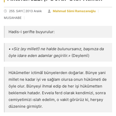
255. SAYI | 2013 Aralık
Mahmud Sâmi Ramazanoğlu
MUSAHABE
Hadis-i şerifte buyurulur:
• «Siz (ey millet!) ne halde bulunursanız, başınıza da
öyle idare eden adamlar geçirilir.»
(Deylemî)
Hükûmetler ictimâî bünyelerden doğarlar. Bünye yani
millet ne kadar iyi ve sağlam olursa onun hükûmeti de
öyle olur. Bünyeyi ihmal edip de her işi hükûmetten
beklemek hatadır. Evvela ferd olarak kendimizi, sonra
cemiyetimizi ıslah edelim, o vakit görürüz ki, herşey
düzenine girmiştir.