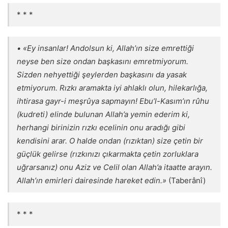
* * *
• «Ey insanlar! Andolsun ki, Allah’ın size emrettiği
neyse ben size ondan başkasını emretmiyorum.
Sizden nehyettiği şeylerden başkasını da yasak
etmiyorum. Rızkı aramakta iyi ahlaklı olun, hilekarlığa,
ihtirasa gayr-i meşrûya sapmayın! Ebu’l-Kasım’ın rûhu
(kudreti) elinde bulunan Allah’a yemin ederim ki,
herhangi birinizin rızkı ecelinin onu aradığı gibi
kendisini arar. O halde ondan (rızıktan) size çetin bir
güçlük gelirse (rızkınızı çıkarmakta çetin zorluklara
uğrarsanız) onu Aziz ve Celil olan Allah’a itaatte arayın.
Allah’ın emirleri dairesinde hareket edin.»
(Taberânî)
* * *