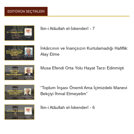
EDİTÖRÜN SEÇTİKLERİ
İbn-i Atâullah el-İskenderî - 7
İnkârcının ve İnançsızın Kurtulamadığı Hafiflik:
Alay Etme
Musa Efendi Orta Yolu Hayat Tarzı Edinmişti
“Toplum İnşası Önemli Ama İçimizdeki Manevi
Bekçiyi İhmal Etmeyelim”
İbn-i Atâullah el-İskenderî - 6