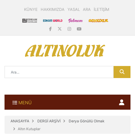
KÜNYE
HAKKIMIZDA
YASAL
ARA
İLETİŞİM
MENÜ
ANASAYFA
DERGİ ARŞİVİ
Derya Gönüllü Olmak
Altın Kutuplar