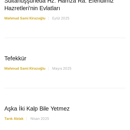
Sultânuşşühedâ Hz. Hamza Ra. Efendimiz
Hazretleri’nin Evlatları
Mahmud Sami Kirazoğlu
Eylül 2025
YAZILAR
Tefekkür
Mahmud Sami Kirazoğlu
Mayıs 2025
YAZILAR
Aşka İki Kalp Bile Yetmez
Tarık Ablak
Nisan 2025