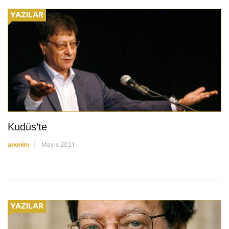
YAZILAR
Kudüs’te
anonim
Mayıs 2021
YAZILAR