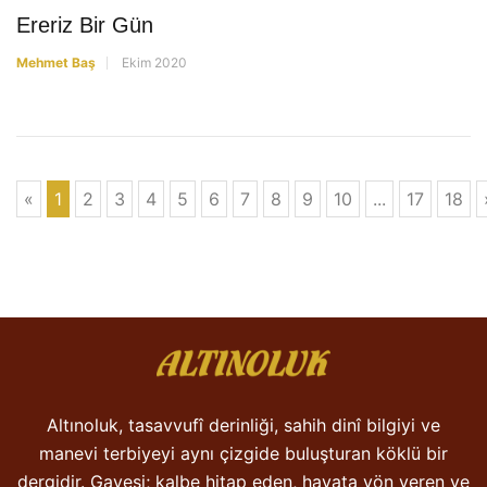
Ereriz Bir Gün
Mehmet Baş
Ekim 2020
«
1
2
3
4
5
6
7
8
9
10
...
17
18
Altınoluk, tasavvufî derinliği, sahih dinî bilgiyi ve
manevi terbiyeyi aynı çizgide buluşturan köklü bir
dergidir. Gayesi; kalbe hitap eden, hayata yön veren ve