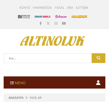
KÜNYE
HAKKIMIZDA
YASAL
ARA
İLETİŞİM
MENÜ
ANASAYFA
YAZILAR