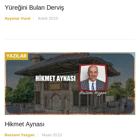
YAZILAR
Yüreğini Bulan Derviş
Ayşenur Vural
Aralık 2023
YAZILAR
Hikmet Aynası
Bestami Yazgan
Nisan 2023