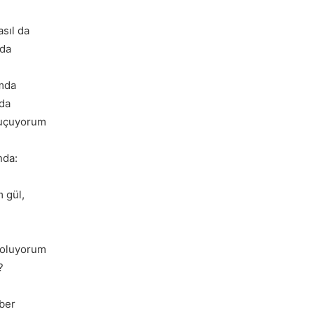
sıl da
nda
mda
da
e uçuyorum
nda:
 gül,
 oluyorum
?
ber