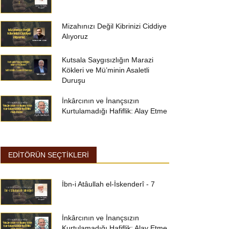
Mizahınızı Değil Kibrinizi Ciddiye
Alıyoruz
Kutsala Saygısızlığın Marazi
Kökleri ve Mü’minin Asaletli
Duruşu
İnkârcının ve İnançsızın
Kurtulamadığı Hafiflik: Alay Etme
EDİTÖRÜN SEÇTİKLERİ
İbn-i Atâullah el-İskenderî - 7
İnkârcının ve İnançsızın
Kurtulamadığı Hafiflik: Alay Etme