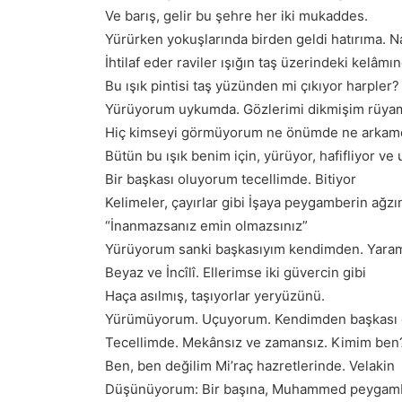
Ve barış, gelir bu şehre her iki mukaddes.
Yürürken yokuşlarında birden geldi hatırıma. Na
İhtilaf eder raviler ışığın taş üzerindeki kelâmı
Bu ışık pintisi taş yüzünden mi çıkıyor harpler?
Yürüyorum uykumda. Gözlerimi dikmişim rüya
Hiç kimseyi görmüyorum ne önümde ne arkam
Bütün bu ışık benim için, yürüyor, hafifliyor v
Bir başkası oluyorum tecellimde. Bitiyor
Kelimeler, çayırlar gibi İşaya peygamberin ağzı
“İnanmazsanız emin olmazsınız”
Yürüyorum sanki başkasıyım kendimden. Yaram
Beyaz ve İncîlî. Ellerimse iki güvercin gibi
Haça asılmış, taşıyorlar yeryüzünü.
Yürümüyorum. Uçuyorum. Kendimden başkası
Tecellimde. Mekânsız ve zamansız. Kimim ben
Ben, ben değilim Mi’raç hazretlerinde. Velakin
Düşünüyorum: Bir başına, Muhammed peygam