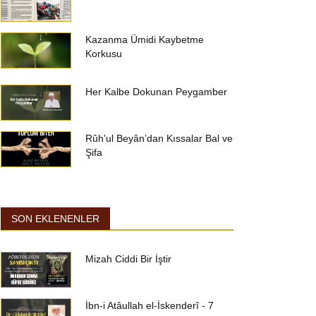
Kazanma Ümidi Kaybetme
Korkusu
Her Kalbe Dokunan Peygamber
Rûh'ul Beyân’dan Kıssalar Bal ve
Şifa
SON EKLENENLER
Mizah Ciddi Bir İştir
İbn-i Atâullah el-İskenderî - 7