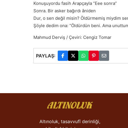
Konuşuyordu fasih Arapçayla “Eee sonra”
Sonra. Bir asker bağırdı âniden
Dur, o sen değil misin? Öldürmemiş miydim se
Şöyle dedim ona: “Öldürdün beni. Ama unuttum 
Mahmud Derviş / Çeviri: Cengiz Tomar
PAYLAŞ:
Altınoluk, tasavvufî derinliği,