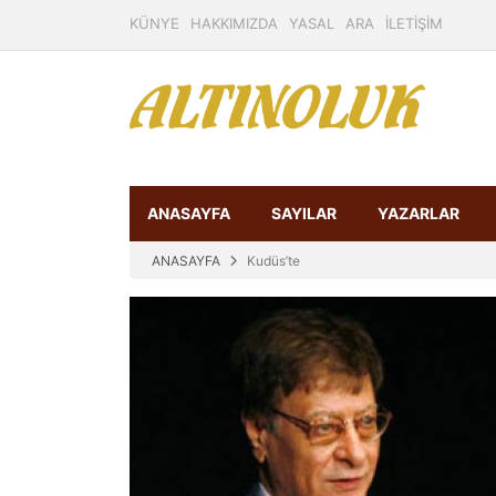
KÜNYE
HAKKIMIZDA
YASAL
ARA
İLETİŞİM
ANASAYFA
SAYILAR
YAZARLAR
ANASAYFA
Kudüs’te