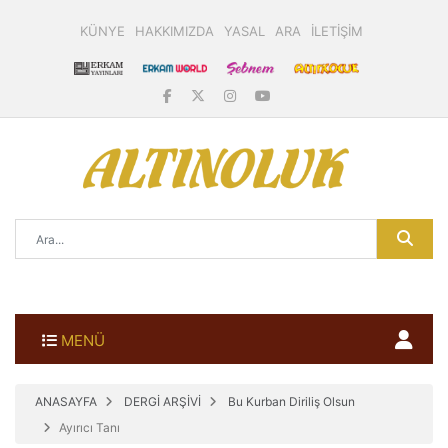
KÜNYE
HAKKIMIZDA
YASAL
ARA
İLETİŞİM
MENÜ
ANASAYFA
DERGİ ARŞİVİ
Bu Kurban Diriliş Olsun
Ayırıcı Tanı