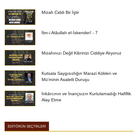
Mizah Ciddi Bir İştir
İbn-i Atâullah el-İskenderî - 7
Mizahınızı Değil Kibrinizi Ciddiye Alıyoruz
Kutsala Saygısızlığın Marazi Kökleri ve
Mü’minin Asaletli Duruşu
İnkârcının ve İnançsızın Kurtulamadığı Hafiflik:
Alay Etme
EDİTÖRÜN SEÇTİKLERİ