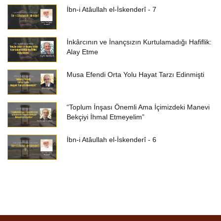
İbn-i Atâullah el-İskenderî - 7
İnkârcının ve İnançsızın Kurtulamadığı Hafiflik:
Alay Etme
Musa Efendi Orta Yolu Hayat Tarzı Edinmişti
“Toplum İnşası Önemli Ama İçimizdeki Manevi
Bekçiyi İhmal Etmeyelim”
İbn-i Atâullah el-İskenderî - 6