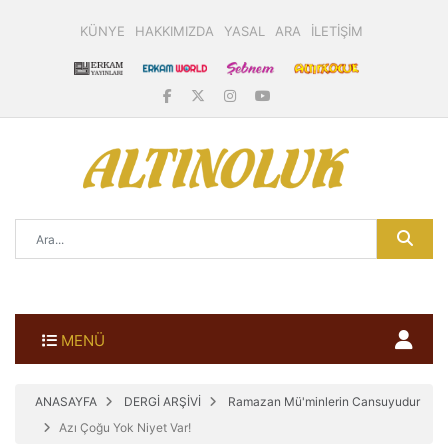
KÜNYE
HAKKIMIZDA
YASAL
ARA
İLETİŞİM
MENÜ
ANASAYFA
DERGİ ARŞİVİ
Ramazan Mü'minlerin Cansuyudur
Azı Çoğu Yok Niyet Var!