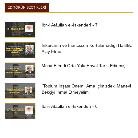
EDİTÖRÜN SEÇTİKLERİ
İbn-i Atâullah el-İskenderî - 7
İnkârcının ve İnançsızın Kurtulamadığı Hafiflik:
Alay Etme
Musa Efendi Orta Yolu Hayat Tarzı Edinmişti
“Toplum İnşası Önemli Ama İçimizdeki Manevi
Bekçiyi İhmal Etmeyelim”
İbn-i Atâullah el-İskenderî - 6