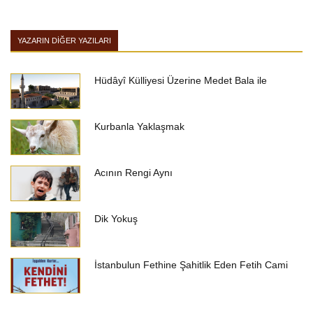
YAZARIN DIĞER YAZILARI
Hüdâyî Külliyesi Üzerine Medet Bala ile
Kurbanla Yaklaşmak
Acının Rengi Aynı
Dik Yokuş
İstanbulun Fethine Şahitlik Eden Fetih Cami