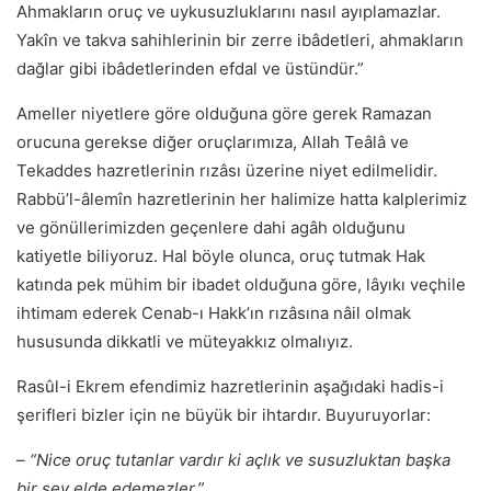
Ahmakların oruç ve uykusuzluklarını nasıl ayıplamazlar.
Yakîn ve takva sahihlerinin bir zerre ibâdetleri, ahmakların
dağlar gibi ibâdetlerinden efdal ve üstündür.”
Ameller niyetlere göre olduğuna göre gerek Ramazan
orucuna gerekse diğer oruçlarımıza, Allah Teâlâ ve
Tekaddes hazretlerinin rızâsı üzerine niyet edilmelidir.
Rabbü’l-âlemîn hazretlerinin her halimize hatta kalplerimiz
ve gönüllerimizden geçenlere dahi agâh olduğunu
katiyetle biliyoruz. Hal böyle olunca, oruç tutmak Hak
katında pek mühim bir ibadet olduğuna göre, lâyıkı veçhile
ihtimam ederek Cenab-ı Hakk’ın rızâsına nâil olmak
hususunda dikkatli ve müteyakkız olmalıyız.
Rasûl-i Ekrem efendimiz hazretlerinin aşağıdaki hadis-i
şerifleri bizler için ne büyük bir ihtardır. Buyuruyorlar:
–
“Nice oruç tutanlar vardır ki açlık ve susuzluktan başka
bir şey elde edemezler.”