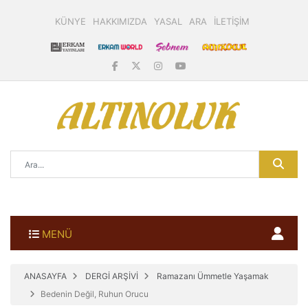
KÜNYE
HAKKIMIZDA
YASAL
ARA
İLETİŞİM
MENÜ
ANASAYFA
DERGİ ARŞİVİ
Ramazanı Ümmetle Yaşamak
Bedenin Değil, Ruhun Orucu