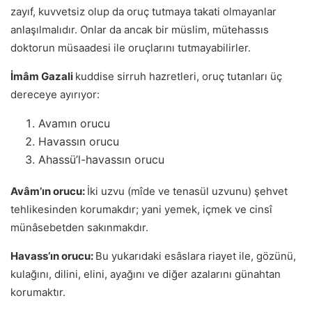
zayıf, kuvvetsiz olup da oruç tutmaya takati olmayanlar
anlaşılmalıdır. Onlar da ancak bir müslim, mütehassıs
doktorun müsaadesi ile oruçlarını tutmayabilirler.
İmâm Gazali
kuddise sirruh hazretleri, oruç tutanları üç
dereceye ayırıyor:
Avamın orucu
Havassın orucu
Ahassü’l-havassın orucu
Avâm’ın orucu:
İki uzvu (mîde ve tenasül uzvunu) şehvet
tehlikesinden korumakdır; yani yemek, içmek ve cinsî
münâsebetden sakınmakdır.
Havass’ın orucu:
Bu yukarıdaki esâslara riayet ile, gözünü,
kulağını, dilini, elini, ayağını ve diğer azalarını günahtan
korumaktır.