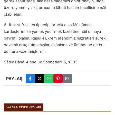
gerek sahurlarda, tıka basa midemizi doldurmayıp, itidal
üzere yemeliyiz ki, orucun o lâhûtî halinin tecellisine nâil
olabilelim.
6- İftar sofrası tertip edip, oruçlu olan Müslüman
kardeşlerimize yemek yedirmek faziletine nâil olmaya
gayretli olalım. Rasûl-i Ekrem efendimiz hazretleri sürekli,
devamlı oruç tutmamışlar, ashabına ve ümmetine de bu
düsturu vazetmişlerdir.
Sâdık Dânâ-Altınoluk Sohbetleri-5, s.135
PAYLAŞ:
YAZARIN DIĞER YAZILARI