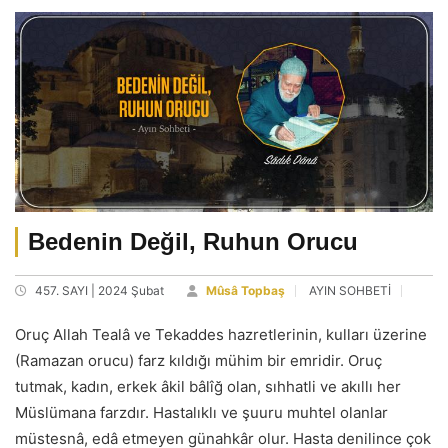
Bedenin Değil, Ruhun Orucu
457. SAYI | 2024 Şubat
Mûsâ Topbaş
AYIN SOHBETİ
Oruç Allah Tealâ ve Tekaddes hazretlerinin, kulları üzerine
(Ramazan orucu) farz kıldığı mühim bir emridir. Oruç
tutmak, kadın, erkek âkil bâlîğ olan, sıhhatli ve akıllı her
Müslümana farzdır. Hastalıklı ve şuuru muhtel olanlar
müstesnâ, edâ etmeyen günahkâr olur. Hasta denilince çok