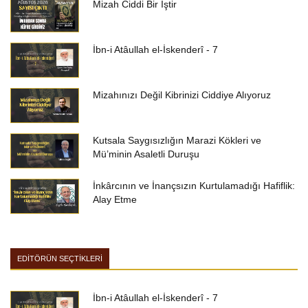
Mizah Ciddi Bir İştir
İbn-i Atâullah el-İskenderî - 7
Mizahınızı Değil Kibrinizi Ciddiye Alıyoruz
Kutsala Saygısızlığın Marazi Kökleri ve
Mü’minin Asaletli Duruşu
İnkârcının ve İnançsızın Kurtulamadığı Hafiflik:
Alay Etme
EDİTÖRÜN SEÇTİKLERİ
İbn-i Atâullah el-İskenderî - 7