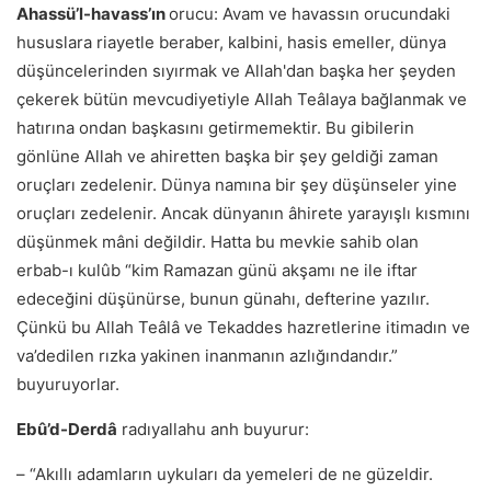
Ahassü’l-havass’ın
orucu: Avam ve havassın orucundaki
hususlara riayetle beraber, kalbini, hasis emeller, dünya
düşüncelerinden sıyırmak ve Allah'dan başka her şeyden
çekerek bütün mevcudiyetiyle Allah Teâlaya bağlanmak ve
hatırına ondan başkasını getirmemektir. Bu gibilerin
gönlüne Allah ve ahiretten başka bir şey geldiği zaman
oruçları zedelenir. Dünya namına bir şey düşünseler yine
oruçları zedelenir. Ancak dünyanın âhirete yarayışlı kısmını
düşünmek mâni değildir. Hatta bu mevkie sahib olan
erbab-ı kulûb “kim Ramazan günü akşamı ne ile iftar
edeceğini düşünürse, bunun günahı, defterine yazılır.
Çünkü bu Allah Teâlâ ve Tekaddes hazretlerine itimadın ve
va’dedilen rızka yakinen inanmanın azlığındandır.”
buyuruyorlar.
Ebû’d-Derdâ
radıyallahu anh buyurur:
– “Akıllı adamların uykuları da yemeleri de ne güzeldir.