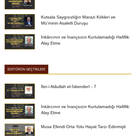
Kutsala Saygısızlığın Marazi Kökleri ve
Mü’minin Asaletli Duruşu
İnkârcının ve İnançsızın Kurtulamadığı Hafiflik:
Alay Etme
EDİTÖRÜN SEÇTİKLERİ
İbn-i Atâullah el-İskenderî - 7
İnkârcının ve İnançsızın Kurtulamadığı Hafiflik:
Alay Etme
Musa Efendi Orta Yolu Hayat Tarzı Edinmişti