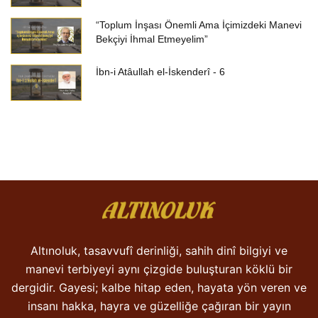
“Toplum İnşası Önemli Ama İçimizdeki Manevi
Bekçiyi İhmal Etmeyelim”
İbn-i Atâullah el-İskenderî - 6
Altınoluk, tasavvufî derinliği, sahih dinî bilgiyi ve
manevi terbiyeyi aynı çizgide buluşturan köklü bir
dergidir. Gayesi; kalbe hitap eden, hayata yön veren ve
insanı hakka, hayra ve güzelliğe çağıran bir yayın