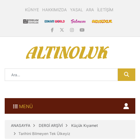
KÜNYE
HAKKIMIZDA
YASAL
ARA
İLETİŞİM
MENÜ
ANASAYFA
DERGİ ARŞİVİ
Küçük Kıyamet
Tarihini Bilmeyen Tek Ülkeyiz