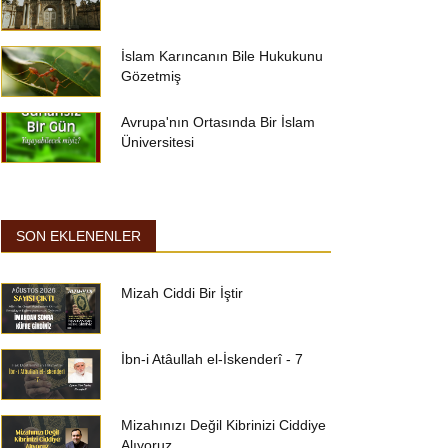
İslam Karıncanın Bile Hukukunu
Gözetmiş
Avrupa'nın Ortasında Bir İslam
Üniversitesi
SON EKLENENLER
Mizah Ciddi Bir İştir
İbn-i Atâullah el-İskenderî - 7
Mizahınızı Değil Kibrinizi Ciddiye
Alıyoruz