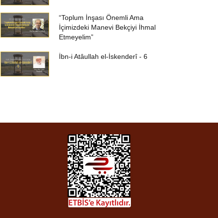
“Toplum İnşası Önemli Ama
İçimizdeki Manevi Bekçiyi İhmal
Etmeyelim”
İbn-i Atâullah el-İskenderî - 6