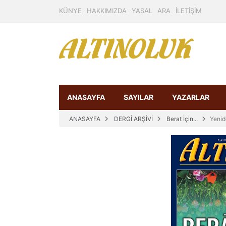
KÜNYE
HAKKIMIZDA
YASAL
ARA
İLETİŞİM
ANASAYFA
SAYILAR
YAZARLAR
ANASAYFA
DERGİ ARŞİVİ
Berat İçin...
Yenid