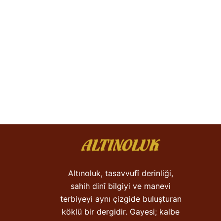
Altınoluk, tasavvufî derinliği,
sahih dinî bilgiyi ve manevi
terbiyeyi aynı çizgide buluşturan
köklü bir dergidir. Gayesi; kalbe