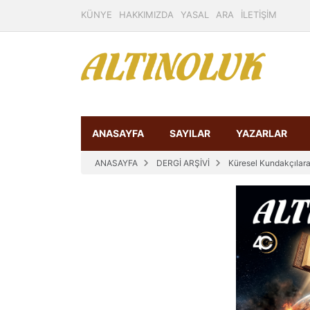
KÜNYE
HAKKIMIZDA
YASAL
ARA
İLETİŞİM
ANASAYFA
SAYILAR
YAZARLAR
ANASAYFA
DERGİ ARŞİVİ
Küresel Kundakçılara