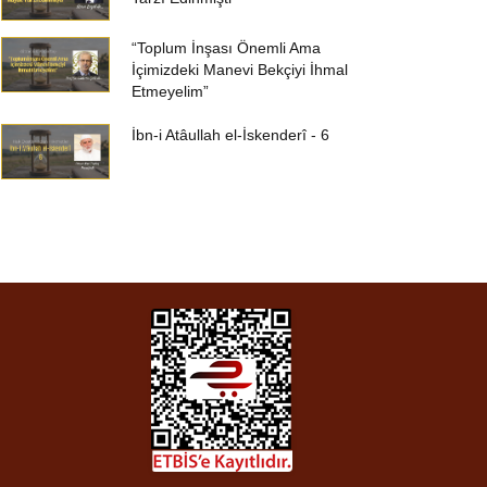
“Toplum İnşası Önemli Ama
İçimizdeki Manevi Bekçiyi İhmal
Etmeyelim”
İbn-i Atâullah el-İskenderî - 6