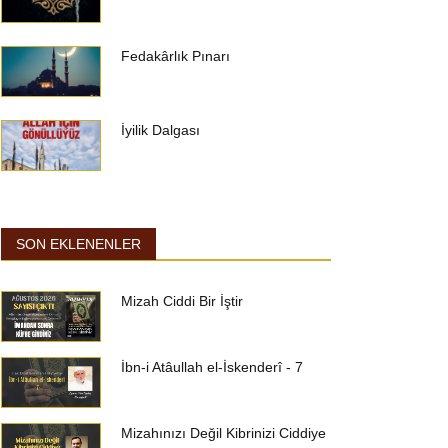
Fedakârlık Pınarı
İyilik Dalgası
SON EKLENENLER
Mizah Ciddi Bir İştir
İbn-i Atâullah el-İskenderî - 7
Mizahınızı Değil Kibrinizi Ciddiye