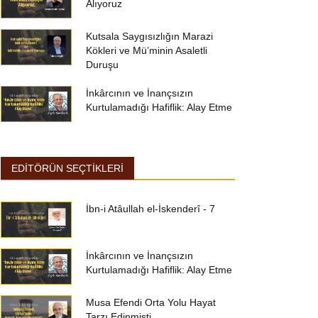
Alıyoruz
Kutsala Saygısızlığın Marazi
Kökleri ve Mü’minin Asaletli
Duruşu
İnkârcının ve İnançsızın
Kurtulamadığı Hafiflik: Alay Etme
EDİTÖRÜN SEÇTİKLERİ
İbn-i Atâullah el-İskenderî - 7
İnkârcının ve İnançsızın
Kurtulamadığı Hafiflik: Alay Etme
Musa Efendi Orta Yolu Hayat
Tarzı Edinmişti