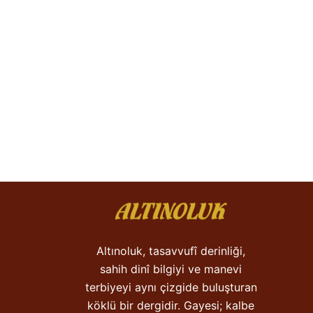
Altınoluk, tasavvufî derinliği,
sahih dinî bilgiyi ve manevi
terbiyeyi aynı çizgide buluşturan
köklü bir dergidir. Gayesi; kalbe