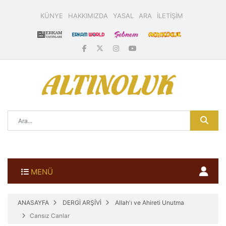
KÜNYE
HAKKIMIZDA
YASAL
ARA
İLETİŞİM
MENÜ
ANASAYFA
DERGİ ARŞİVİ
Allah'ı ve Ahireti Unutma
Cansız Canlar