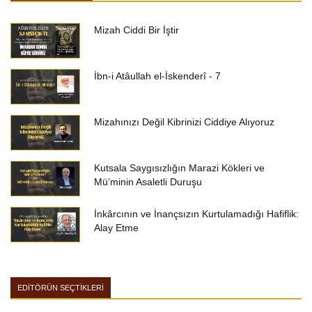
Mizah Ciddi Bir İştir
İbn-i Atâullah el-İskenderî - 7
Mizahınızı Değil Kibrinizi Ciddiye Alıyoruz
Kutsala Saygısızlığın Marazi Kökleri ve
Mü’minin Asaletli Duruşu
İnkârcının ve İnançsızın Kurtulamadığı Hafiflik:
Alay Etme
EDİTÖRÜN SEÇTİKLERİ