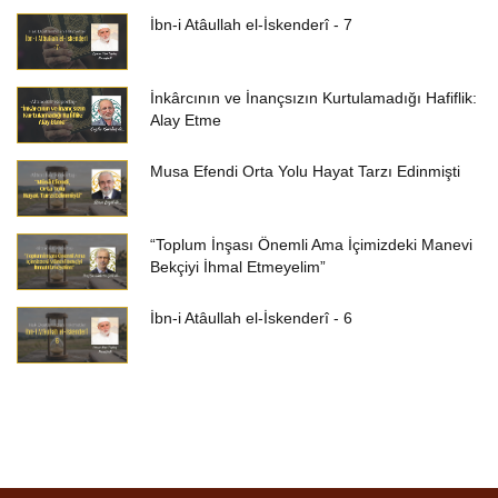
İbn-i Atâullah el-İskenderî - 7
İnkârcının ve İnançsızın Kurtulamadığı Hafiflik:
Alay Etme
Musa Efendi Orta Yolu Hayat Tarzı Edinmişti
“Toplum İnşası Önemli Ama İçimizdeki Manevi
Bekçiyi İhmal Etmeyelim”
İbn-i Atâullah el-İskenderî - 6