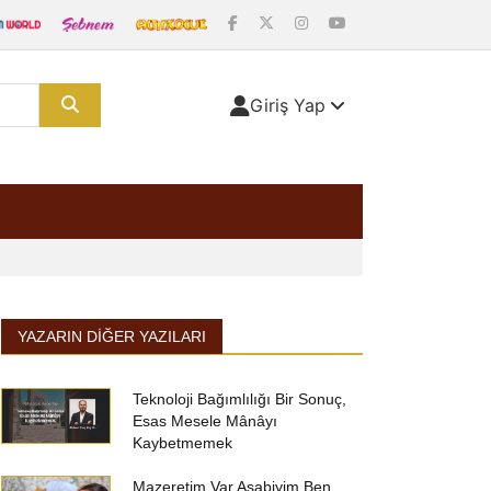
Giriş Yap
YAZARIN DIĞER YAZILARI
Teknoloji Bağımlılığı Bir Sonuç,
Esas Mesele Mânâyı
Kaybetmemek
Mazeretim Var Asabiyim Ben