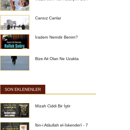
Cansız Canlar
İradem Nemdir Benim?
Bize Ait Olan Ne Uzakta
SON EKLENENLER
Mizah Ciddi Bir İştir
İbn-i Atâullah el-İskenderî - 7