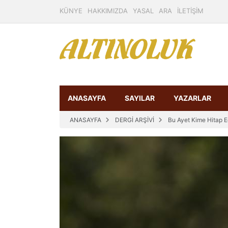
KÜNYE
HAKKIMIZDA
YASAL
ARA
İLETİŞİM
ANASAYFA
SAYILAR
YAZARLAR
ANASAYFA
DERGİ ARŞİVİ
Bu Ayet Kime Hitap E