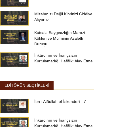
Mizahınızı Değil Kibrinizi Ciddiye
Alıyoruz
Kutsala Saygısızlığın Marazi
Kökleri ve Mü’minin Asaletli
Duruşu
İnkârcının ve İnançsızın
Kurtulamadığı Hafiflik: Alay Etme
EDİTÖRÜN SEÇTİKLERİ
İbn-i Atâullah el-İskenderî - 7
İnkârcının ve İnançsızın
Kurtulamadığı Hafiflik: Alay Etme