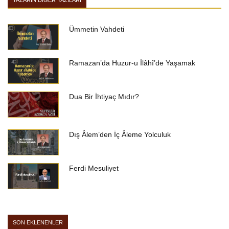
YAZARIN DIĞER YAZILARI
Ümmetin Vahdeti
Ramazan’da Huzur-u İlâhî’de Yaşamak
Dua Bir İhtiyaç Mıdır?
Dış Âlem’den İç Âleme Yolculuk
Ferdi Mesuliyet
SON EKLENENLER