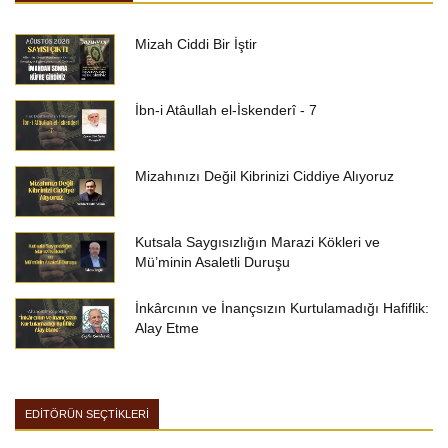
Mizah Ciddi Bir İştir
İbn-i Atâullah el-İskenderî - 7
Mizahınızı Değil Kibrinizi Ciddiye Alıyoruz
Kutsala Saygısızlığın Marazi Kökleri ve
Mü’minin Asaletli Duruşu
İnkârcının ve İnançsızın Kurtulamadığı Hafiflik:
Alay Etme
EDİTÖRÜN SEÇTİKLERİ