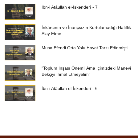
İbn-i Atâullah el-İskenderî - 7
İnkârcının ve İnançsızın Kurtulamadığı Hafiflik:
Alay Etme
Musa Efendi Orta Yolu Hayat Tarzı Edinmişti
“Toplum İnşası Önemli Ama İçimizdeki Manevi
Bekçiyi İhmal Etmeyelim”
İbn-i Atâullah el-İskenderî - 6