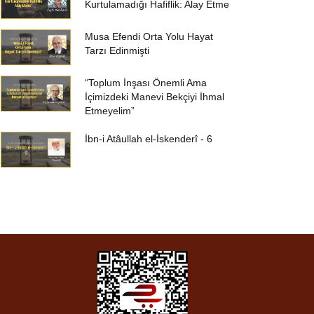
Kurtulamadığı Hafiflik: Alay Etme
Musa Efendi Orta Yolu Hayat
Tarzı Edinmişti
“Toplum İnşası Önemli Ama
İçimizdeki Manevi Bekçiyi İhmal
Etmeyelim”
İbn-i Atâullah el-İskenderî - 6