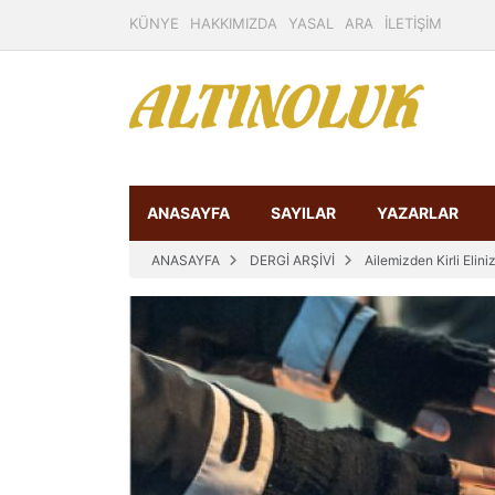
KÜNYE
HAKKIMIZDA
YASAL
ARA
İLETİŞİM
ANASAYFA
SAYILAR
YAZARLAR
ANASAYFA
DERGİ ARŞİVİ
Ailemizden Kirli Elini