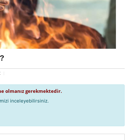
ı?
K
e olmanız gerekmektedir.
izi inceleyebilirsiniz.