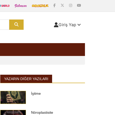
Giriş Yap
YAZARIN DIĞER YAZILARI
İşitme
Nöroplastisite