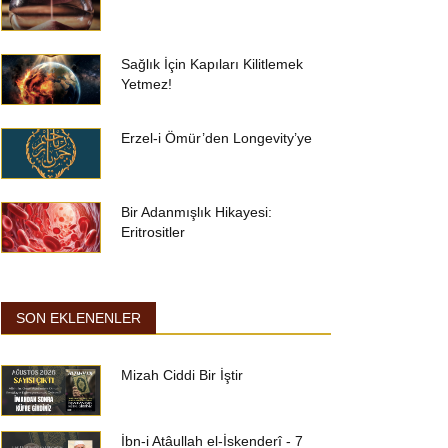
Sağlık İçin Kapıları Kilitlemek
Yetmez!
Erzel-i Ömür’den Longevity’ye
Bir Adanmışlık Hikayesi:
Eritrositler
SON EKLENENLER
Mizah Ciddi Bir İştir
İbn-i Atâullah el-İskenderî - 7