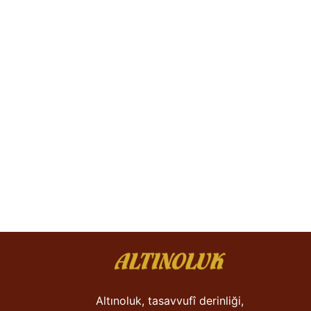
Altınoluk, tasavvufî derinliği,