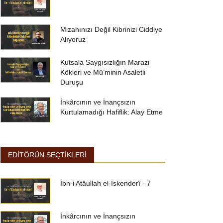
Mizahınızı Değil Kibrinizi Ciddiye
Alıyoruz
Kutsala Saygısızlığın Marazi
Kökleri ve Mü’minin Asaletli
Duruşu
İnkârcının ve İnançsızın
Kurtulamadığı Hafiflik: Alay Etme
EDİTÖRÜN SEÇTİKLERİ
İbn-i Atâullah el-İskenderî - 7
İnkârcının ve İnançsızın