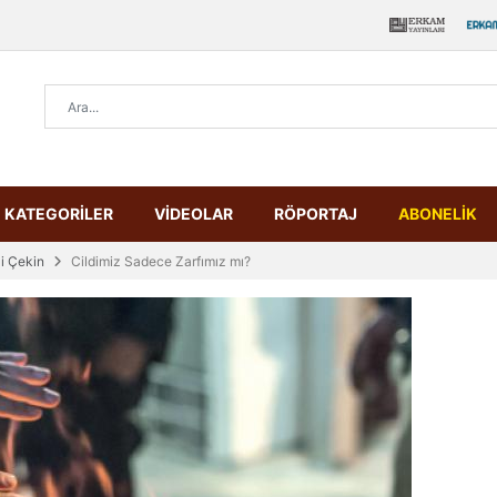
KATEGORİLER
VİDEOLAR
RÖPORTAJ
ABONELİK
zi Çekin
Cildimiz Sadece Zarfımız mı?