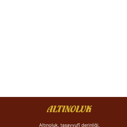
Altınoluk, tasavvufî derinliği,