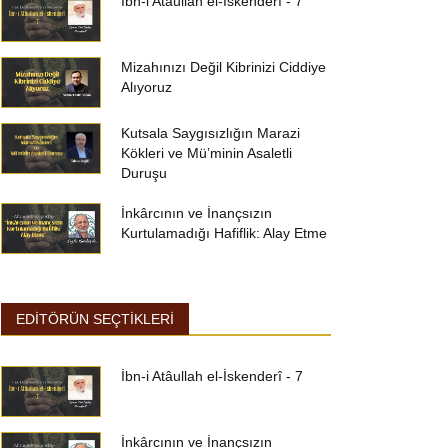
İbn-i Atâullah el-İskenderî - 7
Mizahınızı Değil Kibrinizi Ciddiye
Alıyoruz
Kutsala Saygısızlığın Marazi
Kökleri ve Mü’minin Asaletli
Duruşu
İnkârcının ve İnançsızın
Kurtulamadığı Hafiflik: Alay Etme
EDİTÖRÜN SEÇTİKLERİ
İbn-i Atâullah el-İskenderî - 7
İnkârcının ve İnançsızın