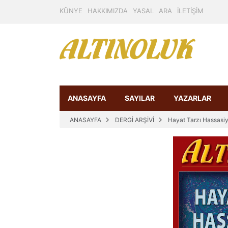
KÜNYE
HAKKIMIZDA
YASAL
ARA
İLETİŞİM
ANASAYFA
SAYILAR
YAZARLAR
ANASAYFA
DERGİ ARŞİVİ
Hayat Tarzı Hassasiy