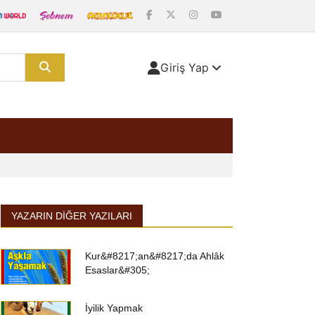
Giriş Yap
YAZARIN DIĞER YAZILARI
Kur&#8217;an&#8217;da Ahlâk
Esaslar&#305;
İyilik Yapmak