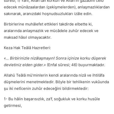
sûresi; 1) Yani, Allah’tan korkun ve Allah’ın gazabını celb
edecek münâzaalardan (çekişmelerden), anlaşmazlıklardan
sakınarak, aranızdaki hoşnudsuzlukları izâle edin.
Birbirlerine muhâlefet ettikleri takdirde elbette ki,
aralarında anlaşmazlık ve mücâdele zuhûr edecek ve
maksad hâsıl olmayacaktır.
Keza Hak Teâlâ Hazretleri:
«... Birbirinizle nizâlaşmayın! Sonra içinize korku düşerek
devletiniz elden gider.»
(Enfal sûresi; 46) buyurmaktadır.
Allahü Teâlâ mü’minlerin kendi aralarında nizâ ve ihtilâfa
düşmelerini menetmektedir. Böyle bir tehlikenin vukûunda
şu iki netîcenin zuhûr edeceğini bildirmektedir:
1- Bu hâlin başarısızlık, za’f, soğukluk ve korku husûle
getirmesi,