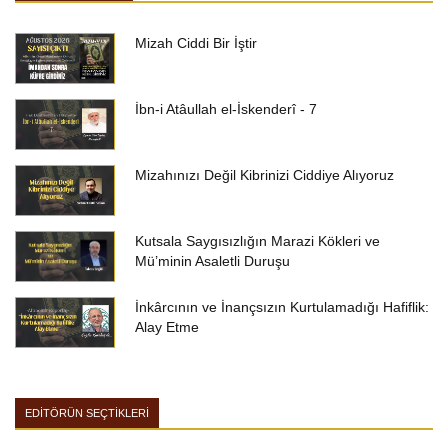
Mizah Ciddi Bir İştir
İbn-i Atâullah el-İskenderî - 7
Mizahınızı Değil Kibrinizi Ciddiye Alıyoruz
Kutsala Saygısızlığın Marazi Kökleri ve
Mü’minin Asaletli Duruşu
İnkârcının ve İnançsızın Kurtulamadığı Hafiflik:
Alay Etme
EDİTÖRÜN SEÇTİKLERİ