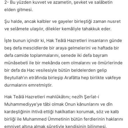
2- Bu yüzden kuvvet ve azametin, şevket ve salâbetin
elden gitmesi.
Şu halde, ancak kalbler ve gayeler birleştiği zaman nusret
ve selâmete ulaşılır, dilekler kemâliyle tahakkuk eder.
İşte bunun içindir ki, Hak Teâlâ Hazretleri insanların günde
beş defa mescidlerde bir araya gelmelerini ve haftada bir
defa camide toplanmalarını, senede iki defa bayram
münâsebeti ile bir mekânda cem olmalarını ve ömürlerinde
bir defa da Hac vesilesiyle bütün beldelerden gelip
Beytullah’ın etrâfında birleşip Arafâtta hep birlikte vakfeye
durmalarını emretmiştir.
Hak Teâlâ Hazretleri mahlûkâtını; nezîh Şerîat-i
Muhammediyye’ye tâbi olmak Onun kânunlarını ve dîn
kardeşliğinin ihtivâ ettiği hakîkatları korumak, söz ve kalb
birliği ile Muhammed Ümmetinin bütün ferdlerinin haklarını
emniyet altına almak sûretiyle kendisinin bilinmesi,