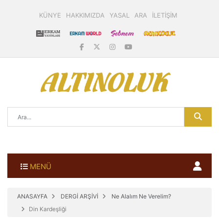
KÜNYE
HAKKIMIZDA
YASAL
ARA
İLETİŞİM
MENÜ
ANASAYFA
DERGİ ARŞİVİ
Ne Alalım Ne Verelim?
Din Kardeşliği