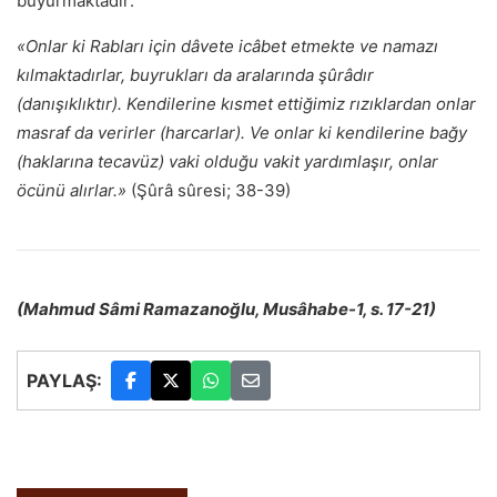
buyurmaktadır:
«Onlar ki Rabları için dâvete icâbet etmekte ve namazı
kılmaktadırlar, buyrukları da aralarında şûrâdır
(danışıklıktır). Kendilerine kısmet ettiğimiz rızıklardan onlar
masraf da verirler (harcarlar). Ve onlar ki kendilerine bağy
(haklarına tecavüz) vaki olduğu vakit yardımlaşır, onlar
öcünü alırlar.»
(Şûrâ sûresi; 38-39)
(Mahmud Sâmi Ramazanoğlu, Musâhabe-1, s. 17-21)
PAYLAŞ: