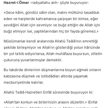
Hazret-i Ömer
-radıyallahu anh- şöyle buyuruyor:
«Gece kâim, gündüz sâim olan, malını mülkünü tasadduk
eden ve harplerde kahramanca çarpışan bir kimse, eğer
sevdiğini Allah için sevmiyor ve buğz ettiğin de Allah için
buğz etmiyor ise, yaptıklarından hiç bir fayda göremez.»
Müslümanlar kendi aralarında Allahü Teâlâ’nın emrettiği
şekilde birleşmiyor ve Allah’ın gösterdiği yolun hâricinde
bir yol ta’kib ediyorlarsa, Allah muhâfaza buyursun, zilletin
çukuruna yuvarlanmışlar demektir.
Bu takdirde dinlerinin düşmanlarına boyun eğmek onların
kabzasına düşmek ve istibdâdları altında yaşamak
mecburiyetinde kalırlar.
Allahü Teâlâ Hazretleri Enfâl sûresinde buyuruyor ki:
«Allah’tan korkun ve birbirinizin arasını düzeltin.»
(Enfal