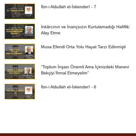
İbn-i Atâullah el-İskenderî - 7
İnkârcının ve İnançsızın Kurtulamadığı Hafiflik:
Alay Etme
Musa Efendi Orta Yolu Hayat Tarzı Edinmişti
“Toplum İnşası Önemli Ama İçimizdeki Manevi
Bekçiyi İhmal Etmeyelim”
İbn-i Atâullah el-İskenderî - 6