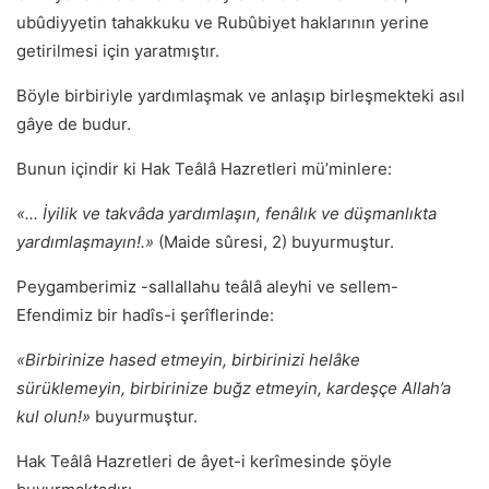
ubûdiyyetin tahakkuku ve Rubûbiyet haklarının yerine
getirilmesi için yaratmıştır.
Böyle birbiriyle yardımlaşmak ve anlaşıp birleşmekteki asıl
gâye de budur.
Bunun içindir ki Hak Teâlâ Hazretleri mü’minlere:
«... İyilik ve takvâda yardımlaşın, fenâlık ve düşmanlıkta
yardımlaşmayın!.»
(Maide sûresi, 2) buyurmuştur.
Peygamberimiz -sallallahu teâlâ aleyhi ve sellem-
Efendimiz bir hadîs-i şerîflerinde:
«Birbirinize hased etmeyin, birbirinizi helâke
sürüklemeyin, birbirinize buğz etmeyin, kardeşçe Allah’a
kul olun!»
buyurmuştur.
Hak Teâlâ Hazretleri de âyet-i kerîmesinde şöyle