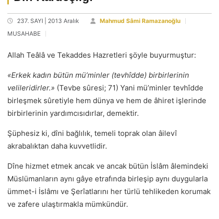
237. SAYI | 2013 Aralık
Mahmud Sâmi Ramazanoğlu
MUSAHABE
Allah Teâlâ ve Tekaddes Hazretleri şöyle buyurmuştur:
«Erkek kadın bütün mü’minler (tevhîdde) birbirlerinin
velileridirler.»
(Tevbe sûresi; 71) Yani mü’minler tevhîdde
birleşmek sûretiyle hem dünya ve hem de âhiret işlerinde
birbirlerinin yardımcısıdırlar, demektir.
Şüphesiz ki, dîni bağlılık, temeli toprak olan âilevî
akrabalıktan daha kuvvetlidir.
Dîne hizmet etmek ancak ve ancak bütün İslâm âlemindeki
Müslümanların aynı gâye etrafında birleşip aynı duygularla
ümmet-i İslâmı ve Şerîatlarını her türlü tehlikeden korumak
ve zafere ulaştırmakla mümkündür.