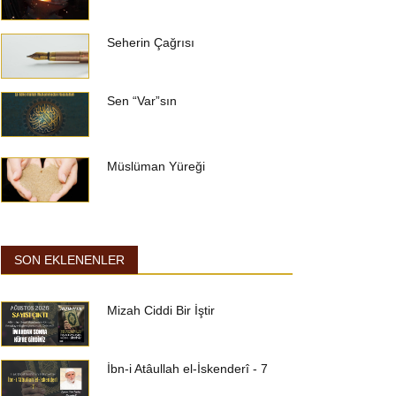
Seherin Çağrısı
Sen “Var”sın
Müslüman Yüreği
SON EKLENENLER
Mizah Ciddi Bir İştir
İbn-i Atâullah el-İskenderî - 7