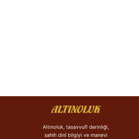
Altınoluk, tasavvufî derinliği,
sahih dinî bilgiyi ve manevi