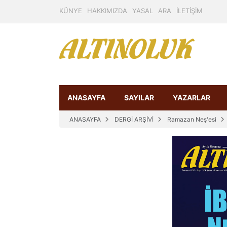
KÜNYE
HAKKIMIZDA
YASAL
ARA
İLETİŞİM
ANASAYFA
SAYILAR
YAZARLAR
ANASAYFA
DERGİ ARŞİVİ
Ramazan Neş'esi