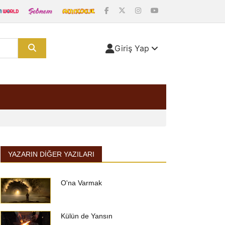
Giriş Yap
YAZARIN DIĞER YAZILARI
O'na Varmak
Külün de Yansın