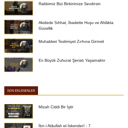
Rabbimiz Bizi Birbirimize Sevdirsin
Akidede Sıhhat, İbadette Huşu ve Ahlâkta
Güzellik
Muhabbet Teslimiyet Zırhına Girmeli
En Büyük Zuhurat Şeriatı Yaşamaktır
SON EKLENENLER
Mizah Ciddi Bir İştir
İbn-i Atâullah el-İskenderî - 7