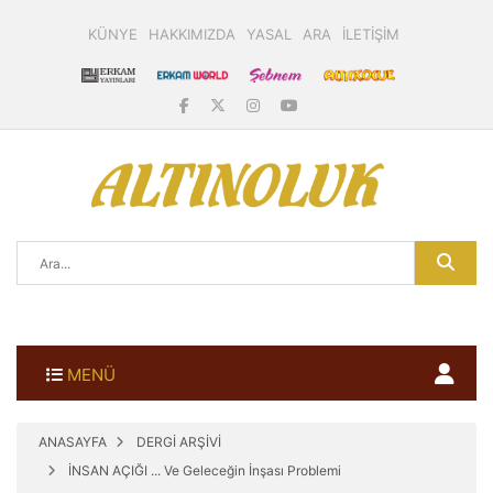
KÜNYE
HAKKIMIZDA
YASAL
ARA
İLETİŞİM
MENÜ
ANASAYFA
DERGİ ARŞİVİ
İNSAN AÇIĞI ... Ve Geleceğin İnşası Problemi