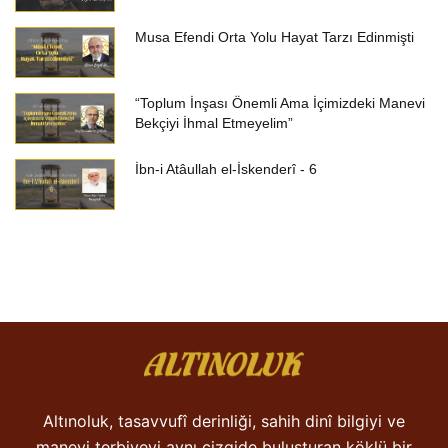
Musa Efendi Orta Yolu Hayat Tarzı Edinmişti
“Toplum İnşası Önemli Ama İçimizdeki Manevi
Bekçiyi İhmal Etmeyelim”
İbn-i Atâullah el-İskenderî - 6
Altınoluk, tasavvufî derinliği, sahih dinî bilgiyi ve
manevi terbiyeyi aynı çizgide buluşturan köklü bir