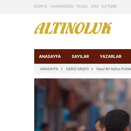
KÜNYE
HAKKIMIZDA
YASAL
ARA
İLETİŞİM
ANASAYFA
SAYILAR
YAZARLAR
ANASAYFA
DERGİ ARŞİVİ
Nasıl Bir Nüfus Politi