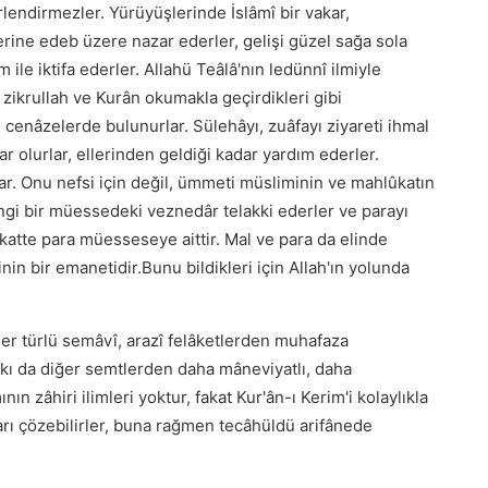
rlendirmezler. Yürüyüşlerinde İslâmî bir vakar,
lerine edeb üzere nazar ederler, gelişi güzel sağa sola
le iktifa ederler. Allahü Teâlâ'nın ledünnî ilmiyle
 zikrullah ve Kurân okumakla geçirdikleri gibi
cenâzelerde bulunurlar. Sülehâyı, zuâfayı ziyareti ihmal
dar olurlar, ellerinden geldiği kadar yardım ederler.
ar. Onu nefsi için değil, ümmeti müsliminin ve mahlûkatın
hangi bir müessedeki veznedâr telakki ederler ve parayı
katte para müesseseye aittir. Mal ve para da elinde
nin bir emanetidir.Bunu bildikleri için Allah'ın yolunda
er türlü semâvî, arazî felâketlerden muhafaza
lkı da diğer semtlerden daha mâneviyatlı, daha
n zâhiri ilimleri yoktur, fakat Kur'ân-ı Kerim'i kolaylıkla
âları çözebilirler, buna rağmen tecâhüldü arifânede