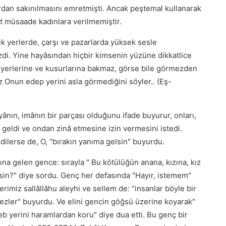
rdan sakınılmasını emretmişti. Ancak peştemal kullanarak
 müsaade kadınlara verilmemiştir.
lık yerlerde, çarşı ve pazarlarda yüksek sesle
i. Yine hayâsından hiçbir kimsenin yüzüne dikkatlice
i yerlerine ve kusurlarına bakmaz, görse bile görmezden
iz Onun edep yerini asla görmediğini söyler.. (Eş-
yânın, imânın bir parçası olduğunu ifade buyurur, onları,
 geldi ve ondan zinâ etmesine izin vermesini istedi.
ilerse de, O, "bırakın yanıma gelsin" buyurdu.
na gelen gence: sırayla " Bu kötülüğün anana, kızına, kız
isin?" diye sordu. Genç her defasında "Hayır, istemem"
miz sallâllâhu aleyhi ve sellem de: "insanlar böyle bir
ezler" buyurdu. Ve elini gencin göğsü üzerine koyarak"
eb yerini haramlardan koru" diye dua etti. Bu genç bir