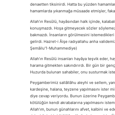
denaetten tiksinirdi. Hatta bu yüzden hamamla
hamamlarda yıkanmağa müsaade etmişler, fakat
Allah'ın Resûlü, hayâsından halk içinde, kalaba
konuşmazdı. Hoşa gitmeyecek sözler söylemezd
bakmazdı. İnsanların görülmesini istemedikler
gelirdi. Hazret-i Âişe radıyallahu anha validem
Şemâilu'1-Muhammediye)
Allah'ın Resûlü insanları hayâya teşvik eder, ha
harama gitmekten sakındırırdı. Bir gün bir genç
Huzurda bulunan sahabiler, onu susturmak isted
Peygamberimiz sallâllâhu aleyhi ve sellem, yanı
kardeşine, halana, teyzene yapılmasını ister m
diye cevap veriyordu. Bunun üzerine Peygamberi
kötülüğün kendi akrabalarına yapılmasını istem
Allah'ım, bunun günahlarını afvet, kalbini ve ed