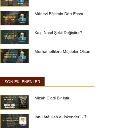
Mânevi Eğitimin Dört Esası
Kalp Nasıl Şekil Değiştirir?
Merhametlilere Müjdeler Olsun
SON EKLENENLER
Mizah Ciddi Bir İştir
İbn-i Atâullah el-İskenderî - 7