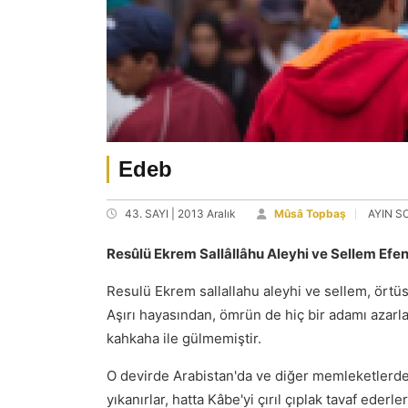
Edeb
43. SAYI | 2013 Aralık
Mûsâ Topbaş
AYIN S
Resûlü Ekrem Sallâllâhu Aleyhi ve Sellem Efe
Resulü Ekrem sallallahu aleyhi ve sellem, örtü
Aşırı hayasından, ömrün de hiç bir adamı azar
kahkaha ile gülmemiştir.
O devirde Arabistan'da ve diğer memleketlerde 
yıkanırlar, hatta Kâbe'yi çırıl çıplak tavaf eder