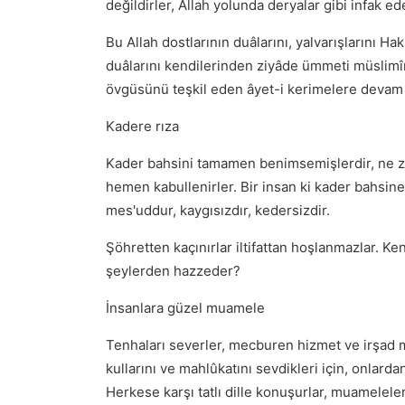
değildirler, Allah yolunda deryalar gibi infak ede
Bu Allah dostlarının duâlarını, yalvarışlarını H
duâlarını kendilerinden ziyâde ümmeti müslimîn
övgüsünü teşkil eden âyet-i kerimelere devam 
Kadere rıza
Kader bahsini tamamen benimsemişlerdir, ne z
hemen kabullenirler. Bir insan ki kader bahsin
mes'uddur, kaygısızdır, kedersizdir.
Şöhretten kaçınırlar iltifattan hoşlanmazlar. Ke
şeylerden hazzeder?
İnsanlara güzel muamele
Tenhaları severler, mecburen hizmet ve irşad ma
kullarını ve mahlûkatını sevdikleri için, onlardan
Herkese karşı tatlı dille konuşurlar, muamelel