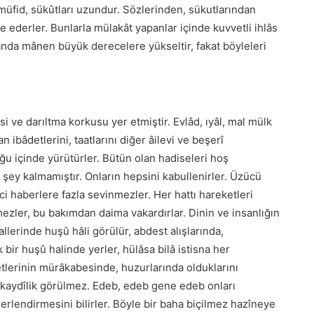
e müfid, sükûtları uzundur. Sözlerinden, sükutlarından
de ederler. Bunlarla mülakât yapanlar içinde kuvvetli ihlâs
anda mânen büyük derecelere yükseltir, fakat böyleleri
si ve darıltma korkusu yer etmiştir. Evlâd, ıyâl, mal mülk
 ibâdetlerini, taatlarını diğer âilevi ve beşerî
u içinde yürütürler. Bütün olan hadiseleri hoş
ir şey kalmamıştır. Onların hepsini kabullenirler. Üzücü
ci haberlere fazla sevinmezler. Her hattı hareketleri
mezler, bu bakımdan daima vakardırlar. Dinin ve insanlığın
allerinde huşû hâli görülür, abdest alışlarında,
ir huşû halinde yerler, hülâsa bilâ istisna her
tlerinin mürâkabesinde, huzurlarında olduklarını
r lâkaydîlik görülmez. Edeb, edeb gene edeb onları
eğerlendirmesini bilirler. Böyle bir baha biçilmez hazîneye