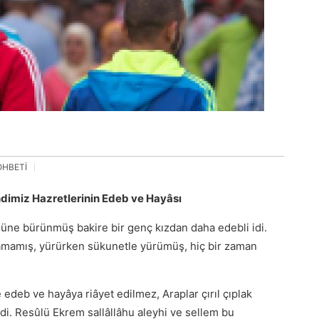
OHBETİ
ndimiz Hazretlerinin Edeb ve Hayâsı
süne bürünmüş bakire bir genç kızdan daha edebli idi.
lamamış, yürürken sükunetle yürümüş, hiç bir zaman
edeb ve hayâya riâyet edilmez, Araplar çırıl çıplak
lerdi. Resûlü Ekrem sallâllâhu aleyhi ve sellem bu