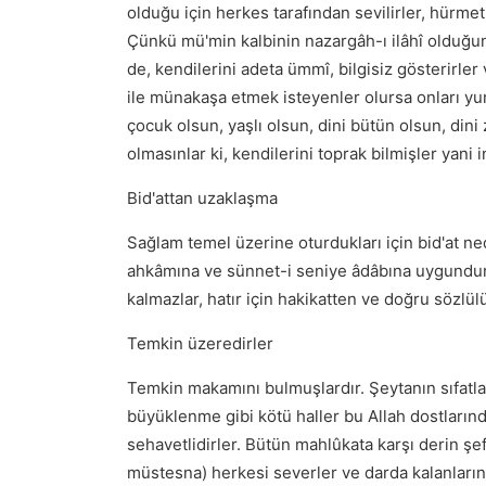
olduğu için herkes tarafından sevilirler, hürmet 
Çünkü mü'min kalbinin nazargâh-ı ilâhî olduğunu
de, kendilerini adeta ümmî, bilgisiz gösterirler 
ile münakaşa etmek isteyenler olursa onları yum
çocuk olsun, yaşlı olsun, dini bütün olsun, dini 
olmasınlar ki, kendilerini toprak bilmişler yani 
Bid'attan uzaklaşma
Sağlam temel üzerine oturdukları için bid'at ne
ahkâmına ve sünnet-i seniye âdâbına uygundur. M
kalmazlar, hatır için hakikatten ve doğru sözlül
Temkin üzeredirler
Temkin makamını bulmuşlardır. Şeytanın sıfatları
büyüklenme gibi kötü haller bu Allah dostlarınd
sehavetlidirler. Bütün mahlûkata karşı derin şe
müstesna) herkesi severler ve darda kalanların