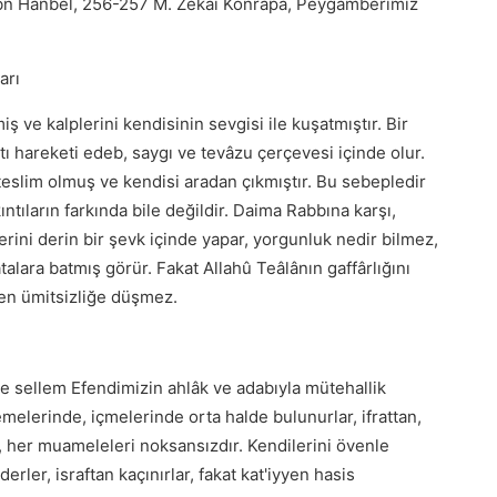
İbn Hanbel, 256-257 M. Zekâi Konrapa, Peygamberimiz
arı
ş ve kalplerini kendisinin sevgisi ile kuşatmıştır. Bir
tı hareketi edeb, saygı ve tevâzu çerçevesi içinde olur.
teslim olmuş ve kendisi aradan çıkmıştır. Bu sebepledir
ntıların farkında bile değildir. Daima Rabbına karşı,
rini derin bir şevk içinde yapar, yorgunluk nedir bilmez,
alara batmış görür. Fakat Allahû Teâlânın gaffârlığını
yyen ümitsizliğe düşmez.
ve sellem Efendimizin ahlâk ve adabıyla mütehallik
emelerinde, içmelerinde orta halde bulunurlar, ifrattan,
in, her muameleleri noksansızdır. Kendilerini övenle
erler, israftan kaçınırlar, fakat kat'iyyen hasis