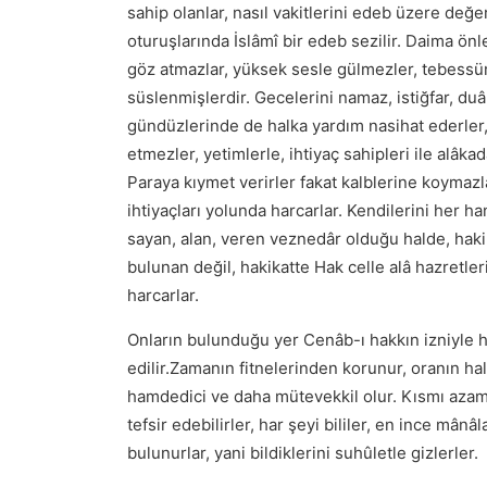
sahip olanlar, nasıl vakitlerini edeb üzere değe
oturuşlarında İslâmî bir edeb sezilir. Daima ön
göz atmazlar, yüksek sesle gülmezler, tebessüm i
süslenmişlerdir. Gecelerini namaz, istiğfar, duâ
gündüzlerinde de halka yardım nasihat ederler, 
etmezler, yetimlerle, ihtiyaç sahipleri ile alâka
Paraya kıymet verirler fakat kalblerine koymazl
ihtiyaçları yolunda harcarlar. Kendilerini her 
sayan, alan, veren veznedâr olduğu halde, haki
bulunan değil, hakikatte Hak celle alâ hazretleri
harcarlar.
Onların bulunduğu yer Cenâb-ı hakkın izniyle h
edilir.Zamanın fitnelerinden korunur, oranın ha
hamdedici ve daha mütevekkil olur. Kısmı azamını
tefsir edebilirler, har şeyi bililer, en ince mân
bulunurlar, yani bildiklerini suhûletle gizlerler.