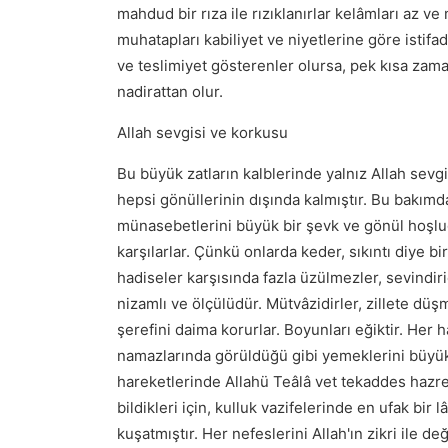
mahdud bir rıza ile rızıklanırlar kelâmları az v
muhatapları kabiliyet ve niyetlerine göre istifa
ve teslimiyet gösterenler olursa, pek kısa zam
nadirattan olur.
Allah sevgisi ve korkusu
Bu büyük zatların kalblerinde yalnız Allah sevgi
hepsi gönüllerinin dışında kalmıştır. Bu bakımdan
münasebetlerini büyük bir şevk ve gönül hoşluğ
karşılarlar. Çünkü onlarda keder, sıkıntı diye b
hadiseler karşısında fazla üzülmezler, sevindiri
nizamlı ve ölçülüdür. Mütvâzidirler, zillete düş
şerefini daima korurlar. Boyunları eğiktir. Her h
namazlarında görüldüğü gibi yemeklerini büyük b
hareketlerinde Allahü Teâlâ vet tekaddes hazre
bildikleri için, kulluk vazifelerinde en ufak bi
kuşatmıştır. Her nefeslerini Allah'ın zikri ile d