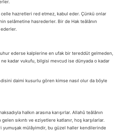
rler.
ak celle hazretleri red etmez, kabul eder. Çünkü onlar
in selâmetine hasrederler. Bir de Hak teâlânın
ederler.
uhur ederse kalplerine en ufak bir tereddüt gelmeden,
e ne kadar vukufu, bilgisi mevcud ise dünyada o kadar
ndisini daimi kusurlu gören kimse nasıl olur da böyle
ksadıyla halkın arasına karışırlar. Allahû teâlânın
 gelen sıkıntı ve eziyetlere katlanır, hoş karşılarlar.
eri yumuşak mülâyimdir, bu güzel haller kendilerinde