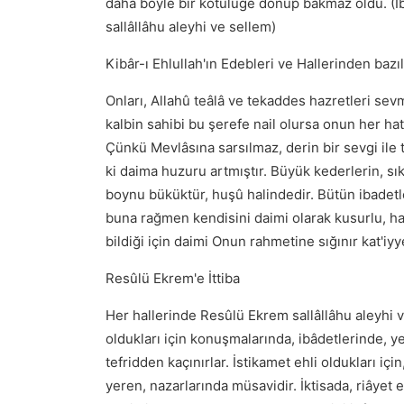
daha böyle bir kötülüğe dönüp bakmaz oldu. (
sallâllâhu aleyhi ve sellem)
Kibâr-ı Ehlullah'ın Edebleri ve Hallerinden bazıl
Onları, Allahû teâlâ ve tekaddes hazretleri sevmi
kalbin sahibi bu şerefe nail olursa onun her hat
Çünkü Mevlâsına sarsılmaz, derin bir sevgi ile 
ki daima huzuru artmıştır. Büyük kederlerin, sıkı
boynu büküktür, huşû halindedir. Bütün ibadetle
buna rağmen kendisini daimi olarak kusurlu, hat
bildiği için daimi Onun rahmetine sığınır kat'i
Resûlü Ekrem'e İttiba
Her hallerinde Resûlü Ekrem sallâllâhu aleyhi 
oldukları için konuşmalarında, ibâdetlerinde, y
tefridden kaçınırlar. İstikamet ehli oldukları iç
yeren, nazarlarında müsavidir. İktisada, riâyet ed