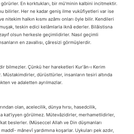
görürler. En korktukları, bir mü'minin kalbini incitmektir.
 bilirler. Her ne kadar geniş ilme vukûfiyetleri var ise
ve nitekim halkın kısmı azâmı onları öyle bilir. Kendileri
uşak, teskin edici kelâmlarla iknâ ederler. Bilâistisna
zayıf olsun herkesle geçimlidirler. Nasıl geçimli
insanların en zavallısı, çâresizi görmüşlerdir.
dir bilmezler. Çünkü her hareketleri Kur'ân-ı Kerim
üstakimdirler, dürüsttürler, insanların tesiri altında
ükten ve adaletten ayrılmazlar.
ndan olan, acelecilik, dünya hırsı, hasedcilik,
a kat'iyyen görülmez. Mütevâzidirler, merhametlidirler,
fkat beslerler. (Müseccel Allah ve Din düşmanları
 maddî- mânevî yardımına koşarlar. Uykuları pek azdır,