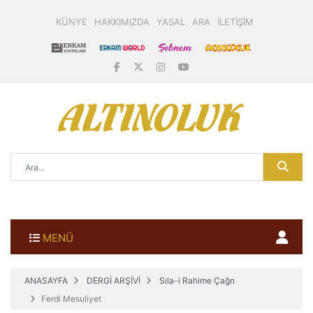
KÜNYE
HAKKIMIZDA
YASAL
ARA
İLETİŞİM
MENÜ
ANASAYFA
DERGİ ARŞİVİ
Sıla-i Rahime Çağrı
Ferdi Mesuliyet