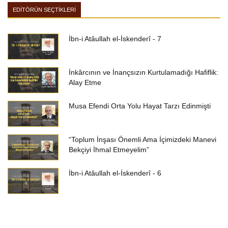
EDİTÖRÜN SEÇTİKLERİ
İbn-i Atâullah el-İskenderî - 7
İnkârcının ve İnançsızın Kurtulamadığı Hafiflik:
Alay Etme
Musa Efendi Orta Yolu Hayat Tarzı Edinmişti
“Toplum İnşası Önemli Ama İçimizdeki Manevi
Bekçiyi İhmal Etmeyelim”
İbn-i Atâullah el-İskenderî - 6