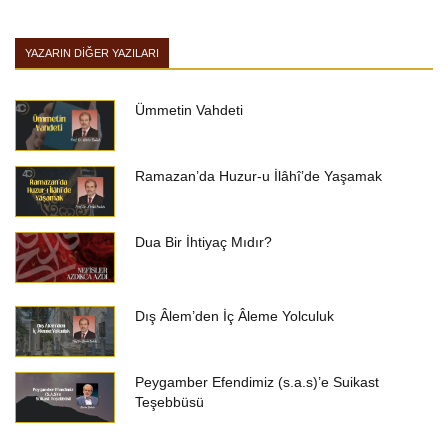
YAZARIN DIĞER YAZILARI
Ümmetin Vahdeti
Ramazan’da Huzur-u İlâhî’de Yaşamak
Dua Bir İhtiyaç Mıdır?
Dış Âlem’den İç Âleme Yolculuk
Peygamber Efendimiz (s.a.s)’e Suikast
Teşebbüsü