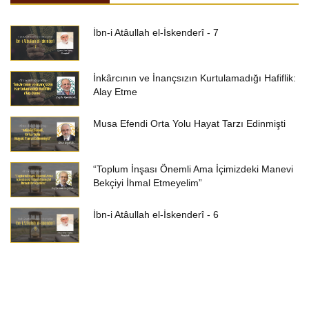
İbn-i Atâullah el-İskenderî - 7
İnkârcının ve İnançsızın Kurtulamadığı Hafiflik:
Alay Etme
Musa Efendi Orta Yolu Hayat Tarzı Edinmişti
“Toplum İnşası Önemli Ama İçimizdeki Manevi
Bekçiyi İhmal Etmeyelim”
İbn-i Atâullah el-İskenderî - 6