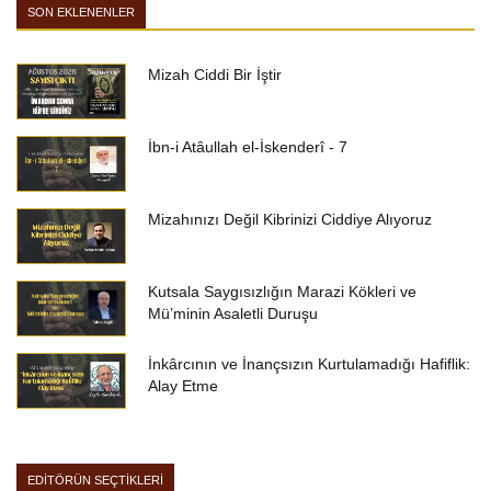
SON EKLENENLER
Mizah Ciddi Bir İştir
İbn-i Atâullah el-İskenderî - 7
Mizahınızı Değil Kibrinizi Ciddiye Alıyoruz
Kutsala Saygısızlığın Marazi Kökleri ve
Mü’minin Asaletli Duruşu
İnkârcının ve İnançsızın Kurtulamadığı Hafiflik:
Alay Etme
EDİTÖRÜN SEÇTİKLERİ