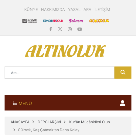
KÜNYE
HAKKIMIZDA
YASAL
ARA
İLETİŞİM
MENÜ
ANASAYFA
DERGİ ARŞİVİ
Kur'ân Mücâhidleri Olun
Gülmek, Kaş Çatmaktan Daha Kolay